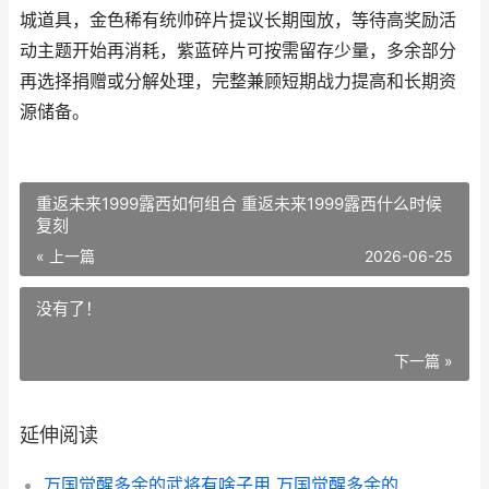
城道具，金色稀有统帅碎片提议长期囤放，等待高奖励活
动主题开始再消耗，紫蓝碎片可按需留存少量，多余部分
再选择捐赠或分解处理，完整兼顾短期战力提高和长期资
源储备。
重返未来1999露西如何组合 重返未来1999露西什么时候
复刻
« 上一篇
2026-06-25
没有了！
下一篇 »
延伸阅读
万国觉醒多余的武将有啥子用 万国觉醒多余的统帅雕像怎么办