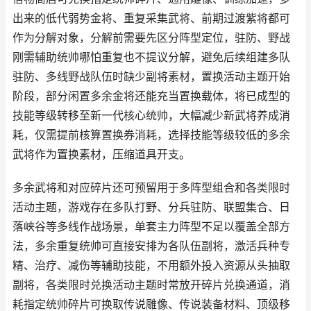
出来的低代弱势金将、重复采集武将、前期过渡紫将都可
作为分解对象，分解前需要先区分阵型定位，驻防、野战
刚需辅助统帅哪怕重复也不提议分解，避免后续组建多队
驻防、多线野战队伍时缺少副将素材，置换活动主题开始
阶段，部分闲置多余金将还能充当置换载体，将已成型的
技能等级转移至新一代核心统帅，大幅减少新武将养成消
耗，仅需提前核算置换券消耗，选择技能等级较低的多余
武将作为置换素材，压缩道具开支。
多余武将和对应碎片还可预留用于多阵型组合和各类限时
活动主题，游戏存在多队打野、分兵驻防、联盟集合、日
落峡谷等多线作战场景，单套主力阵型不足以覆盖全部方
法，多余重复统帅可直接安排为各队伍副将，激活兵种专
精、治疗、减伤等辅助技能，不用额外投入资源从头抽取
副将，各类限时兑换活动主题时常放开碎片兑换通道，消
耗指定统帅碎片可换取传说雕像、传说装备材料、顶级移