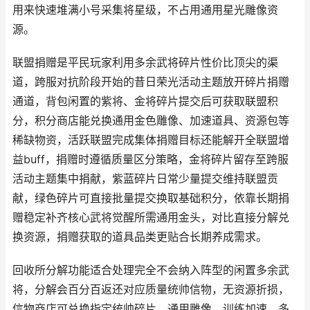
用来快速堆满小号采集将星级，不占用通用星光雕像资
源。
联盟捐赠是平民玩家利用多余武将碎片性价比顶尖的渠
道，跨服对抗阶段开始的昔日荣光活动主题放开碎片捐赠
通道，背包闲置的紫将、金将碎片提交后可获取联盟积
分，积分商店能兑换通用金色雕像、加速道具、资源包等
稀缺物资，活跃联盟完成集体捐赠目标还能解开全联盟增
益buff，捐赠时遵循质量区分策略，金将碎片留存至跨服
活动主题集中捐献，紫蓝碎片日常少量提交维持联盟贡
献，绿色碎片可直接批量提交换取基础积分，依靠长期捐
赠稳定补齐核心武将觉醒所需通用金头，对比直接分解兑
换资源，捐赠获取的道具品类更贴合长期养成需求。
回收所分解功能适合处理完全不会纳入阵型的闲置多余武
将，分解会百分百返还对应质量统帅信物，无资源折损，
信物商店可兑换指定统帅碎片、通用雕像、训练加速，多