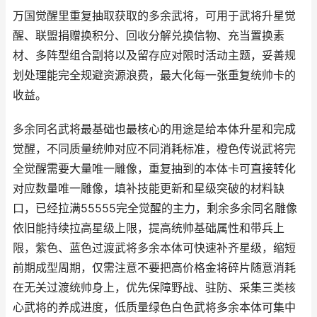
万国觉醒里重复抽取获取的多余武将，可用于武将升星觉
醒、联盟捐赠换积分、回收分解兑换信物、充当置换素
材、多阵型组合副将以及留存应对限时活动主题，妥善规
划处理能完全规避资源浪费，最大化每一张重复统帅卡的
收益。
多余同名武将最基础也最核心的用途是给本体升星和完成
觉醒，不同质量统帅对应不同消耗标准，橙色传说武将完
全觉醒需要大量唯一雕像，重复抽到的本体卡可直接转化
对应数量唯一雕像，填补技能更新和星级突破的材料缺
口，已经拉满55555完全觉醒的主力，剩余多余同名雕像
依旧能持续拉高星级上限，提高统帅基础属性和带兵上
限，紫色、蓝色过渡武将多余本体可快速补齐星级，缩短
前期成型周期，仅需注意不要把高价格金将碎片随意消耗
在无关过渡统帅身上，优先保障野战、驻防、采集三类核
心武将的养成进度，低质量绿色白色武将多余本体可集中