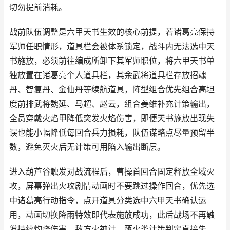
切勿提前消耗。
战前队伍调整是六甲天书生效的核心前提，若诸葛亮保持
军师任职情形，道具栏会被体系锁定，战斗内无法选中天
书施放，必须前往编成所卸下其军师职位，将六甲天书单
独放置在诸葛亮个人道具栏，其余武将道具栏存放招魂
丹、智复丹、金仙丹等续航道具，阵型组合优先组合高坦
度前排武将魏延、马超、赵云，组合姜维补充计策输出，
全员穿戴火焰甲降低突发火焰伤害，即便天书施放出现失
误也能小幅降低每回合兵力损耗，队伍谋略点尽量预留半
数，避免灭火后无计策可用陷入输出断层。
进入葫芦谷触发对战流程后，曹操首回合固定释放全域火
攻，屏幕弹出火攻剧情动画时不要跳过操作回合，优先选
中诸葛亮行动指令，点开道具分类选中六甲天书确认运
用，动画切换降雨特效即代表施放成功，此后战场不再触
发持续灼烧伤害，敌方火神计、落火类计策判定直接失