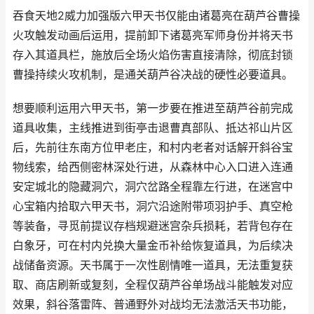
吞食天地2威力加强版六甲天书仅能由诸葛亮在葫芦谷曹操
火攻触发动画后运用，提前卸下诸葛亮军师身份并将天书
存入其道具栏，施放后全场火焰伤害直接清除，彻底封锁
曹操持续火攻机制，是通关葫芦谷决战的硬性必要道具。
想要顺利运用六甲天书，第一步要在推进至葫芦谷前完成
道具收集，主线推进到街亭击退曹真部队、抵达祁山片区
后，先前往东南方位甲老庄，和村内老者对话解开斜谷宝
物线索，给西侧密林深处行进，从森林中心入口进入连通
安定城北的隐藏洞穴，洞穴岔路全程靠左行进，在迷宫中
心宝箱内拾取六甲天书，洞穴沿途附带项羽护手、真空枪
等装备，寻觅前提议存档规避迷宫杂兵损耗，若背包存在
白象牙，可在村内兑换大量金币补给恢复道具，为后续决
战储备资源。天书属于一次性剧情唯一道具，无法重复获
取、商店刷新或复刻，全程仅葫芦谷单场战斗能触发对应
效果，斜谷落雷阵、普通野外对战均无法激活天书功能，