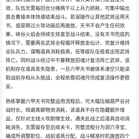
效，队伍无需每回合分摊两千以上兵力损耗，可集中输出
直击曹操本体快速结束战斗。若误操作让其他武将运用天
书、或是跳过火攻动画后再施放，天书不会产生任何效
果，峡谷火焰会持续生效直至战斗结束，没有天书兜底的
情况下，需要两名武将全程循环释放金仙计、完复计维持
全队兵力，谋略道具消耗极高，低等级队伍极易出现武将
阵亡。同时战斗经过中不要释放招魂计复活阵亡武将，该
机制存在道具丢失隐患，一旦六甲天书被体系清空只能读
取战前存档从头挑战，全程依靠招魂丹完成复活操作更稳
妥。
熟练掌握六甲天书完整运用流程后，可大幅压缩葫芦谷对
战时长，规避高额物资消耗，该道具不存在隐藏额外增
益，仅针对主线火攻剧情生效，通关此战之后道具自动消
耗消失，无需留存至后续关卡，完整流程分为洞穴寻宝、
编成所调整职位、战前道具分配、战斗精准时机施放四个