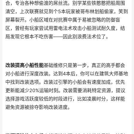
合，专治各种想偷渡的屌丝流。别学某些铁憨憨把船周围
清空，上次联赛就见到个5本玩家被哥布林划船偷家，笑到
屏幕裂开。小船区域在对抗赛中属于易被忽略的防御盲
区，曾经有玩家尝试用雷电法术攻击小船测试耐久度，结
局发现它根本不吃伤害——因此别浪费法术位了。
改装提高小船性能
基础维修只是第一步，真正的高手都会
对小船进行深度改装。达到4本后，你可以在建筑大师基地
中找到改装选项。改装过引擎的小船会有速度加成，优先
更新能减少20%运输时刻。改装需要消耗特定资源，提议
选择游戏活跃度较低的时段进行，比如凌晨时分，这样能
避免资源被掠夺影响改装进度。