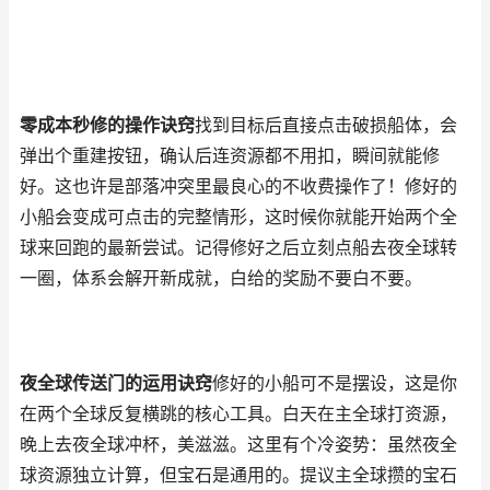
零成本秒修的操作诀窍
找到目标后直接点击破损船体，会
弹出个重建按钮，确认后连资源都不用扣，瞬间就能修
好。这也许是部落冲突里最良心的不收费操作了！修好的
小船会变成可点击的完整情形，这时候你就能开始两个全
球来回跑的最新尝试。记得修好之后立刻点船去夜全球转
一圈，体系会解开新成就，白给的奖励不要白不要。
夜全球传送门的运用诀窍
修好的小船可不是摆设，这是你
在两个全球反复横跳的核心工具。白天在主全球打资源，
晚上去夜全球冲杯，美滋滋。这里有个冷姿势：虽然夜全
球资源独立计算，但宝石是通用的。提议主全球攒的宝石