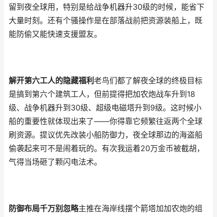
留到夜全球用，特别是给战争机器升30级的时候，能省下
大量时刻。还有个骚操作是在部落战前把资源装船上，既
能防偷又能快速支援盟友。
解开第六工人的隐藏福利
老鸟们都了解夜全球的终极目标
是搞到第六个建筑工人，但前提得把加农炮战车升到18
级、战争机器升到30级、超级电磁塔升到9级。这时候小
船的重要性就体现出来了——你得靠它频繁往返两个全球
刷资源。提议优先改装小船防御力，夜全球那边的海盗船
偷袭起来可不是闹着玩的。有次我运着20万金币被截胡，
气得当场砸了颗闪电法术。
防御布局千万别忽略
主推在海岸线摆个箭塔加加农炮的组