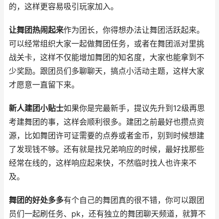
的，这样更容易吸引玩家加入。
让舞团热闹起来
作为团长，你得想办法让舞团活跃起来。
可以经常组织大家一起做舞团任务，或者在舞团派对里挑
战关卡，这样不仅能增加舞团的知名度，大家也能拿到不
少奖励。跟团员们多聊聊天，搞点小活动主题，这样大家
才愿意一直留下来。
新人建团小贴士
如果你是完最新手，提议先升到12级再思
考建舞团的事，这样会顺利很多。建团之前最好也攒点资
源，比如舞团许可证需要的点券或者金币，别到时候想建
了发现钱不够。还有就是找兄弟响应的时候，最好找那些
经常在线的，这样响应起来快，不然临时找人也许来不
及。
舞团的好处多多
有个自己的舞团真的很不错，你可以跟团
员们一起刷任务、pk，还有独立的舞团聊天频道，就算不