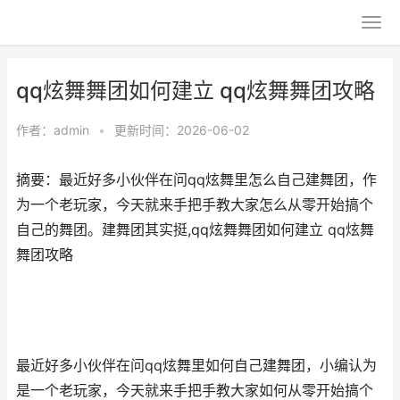
qq炫舞舞团如何建立 qq炫舞舞团攻略
作者：
admin
•
更新时间：2026-06-02
摘要：最近好多小伙伴在问qq炫舞里怎么自己建舞团，作
为一个老玩家，今天就来手把手教大家怎么从零开始搞个
自己的舞团。建舞团其实挺,qq炫舞舞团如何建立 qq炫舞
舞团攻略
最近好多小伙伴在问qq炫舞里如何自己建舞团，小编认为
是一个老玩家，今天就来手把手教大家如何从零开始搞个