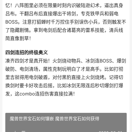
忆！八阵图里必须在限量时刻内识破陆逊幻术，逼出真身
吕布。干翻吕布后直接爆出干将剑，专克铁甲兵和弱电
BOSS。注意打貂蝉时千万控住手别误伤小兵，否则触发不
了隐藏剧情。拿到电剑后配合诸葛亮的雷系技能，清兵线
简直像割草！
四剑连招的终极奥义
凑齐四剑才是真开始！火剑烧动物兵、冰剑连BOSS、爆剑
破防、电剑清场，属性克制玩明白了才是高手。比如打彻
里吉就得用电剑破盾，对付黑豹直接上火剑烧烤。记得切
换剑时要卡好攻击后摇，比如冰剑无限连后秒切爆剑打爆
发，这combo连招伤害直接拉满！
魔兽世界宝石如何镶嵌 魔兽世界宝石如何获得