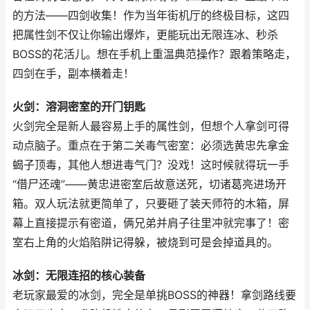
的方法——四剑收集！作为当年街机厅的终极目标，这四
把属性剑不仅让你输出爆炸，更能玩出无限连冰、秒杀
BOSS的花活儿。想在手机上重温典范操作？跟着策略走，
四剑在手，副本横着走！
火剑：溶洞密室的开门钥匙
火剑完全是新人最容易上手的属性剑，但想个人拿剑可得
动点脑子。重点在于第二关毒气密室：必须选黄忠先拿金
蝎子顶毒，其他人想进毒气门？没戏！这时候就得玩一手
“借尸还魂”——黄忠进密室后故意送死，切诸葛亮进场开
箱。双人玩法就更简单了，只要砸了装天师符的木箱，屏
幕上直接提示有密道，俩兄弟并肩子往里冲就完事了！密
室右上角的火焰陷阱记得躲，被烧到可是会掉道具的。
冰剑：无限连招的核心装备
老玩家最爱的冰剑，完全是单挑BOSS的神器！拿剑路线要