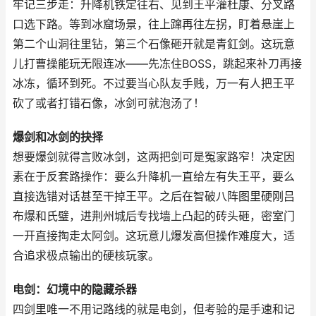
牢记三步走：升降机铁定往右、见到王平灌杜康、分叉路
口选下路。等到冰窟场景，往上蹿再往左拐，盯着悬崖上
第二个山洞往里钻，第三个石像砸开就是青釭剑。这玩意
儿打曹操能玩无限连冰——先冻住BOSS，跳起来补刀再接
冰冻，循环到死。不过要当心队友手贱，万一有人把王平
砍了或者打错石像，冰剑可就泡汤了！
爆剑和冰剑的抉择
想要爆剑就得言败冰剑，这两把剑可是冤家路窄！决定因
素在于反套路操作：要么升降机一直给左有失王平，要么
直接选错对话甚至干掉王平。之后在智破八阵图里硬刚吕
布爆和氏璧，进荆州城后专找墙上凸起的砖头砸，密室门
一开直接掏走太阿剑。这玩意儿爆发高但操作难度大，适
合追求极点输出的硬核玩家。
电剑：幻境中的隐藏杀器
四剑里唯一不用记路线的就是电剑，但考验的是手速和记