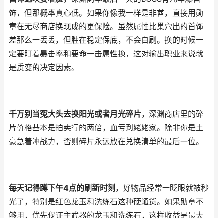
饰，但那概率真心低。如果你像我一样是非酋，直接用勋
章在无尽商店换现成的更保险。虽然属性比巢穴出的首饰
差那么一丢丢，但胜在稳定保底，不会白刷。换的时候一
定要盯着暴击率和要命一击属性换，这对输出职业来说就
是质变的决定因素。
千万别当冤大头去换阳光或者月光碎片
，深渊商店里的碎
片价格基本是拍卖行的两倍，血亏到姥姥家。除非你是土
豪急着冲战力，否则碎片永远放在兑换清单的最后一位。
每天记得蹲下午4点的刷新时刻
，好物品经常一眨眼就被秒
光了，特别是红色龙玉和洗练石这种硬通货。如果勋章不
够用，优先保证主武器的龙玉和洗练石，这样收益是最大