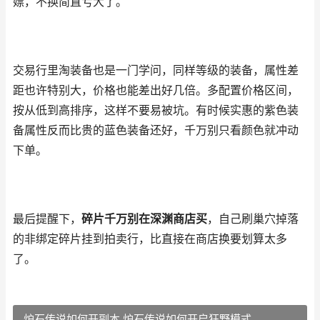
嫖，不换简直亏大了。
交易行里淘装备也是一门学问，同样等级的装备，属性差
距也许特别大，价格也能差出好几倍。多配置价格区间，
按从低到高排序，这样不要易被坑。有时候实惠的紫色装
备属性反而比贵的蓝色装备还好，千万别只看颜色就冲动
下单。
最后提醒下，
碎片千万别在深渊商店买
，自己刷巢穴掉落
的非绑定碎片挂到拍卖行，比直接在商店换要划算太多
了。
炉石传说如何开副本 炉石传说如何开启狂野模式