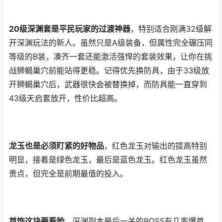
20级深渊套是平民玩家的过渡神器
，特别适合刚满32级解
开深渊玩法的新人。虽然只是A级装备，但属性完全碾压同
等级的B装，凑齐一套还能激活强悍的套装效果，让你在挑
战狮蝎巢穴前能站得更稳。记得优先换防具，由于33级放
开狮蝎巢穴后，武器很快会被替换掉，而防具能一直穿到
43级天启套放开，性价比超高。
龙玉也是必须盯紧的好物品
，红色龙玉对输出的提高特别
明显，接着是绿色龙玉，最后是蓝色龙玉。红色龙玉虽然
贵点，但完全是前期最值的投入。
首饰这块要看脸
，深渊副本最后一关的BOSS有几率爆首