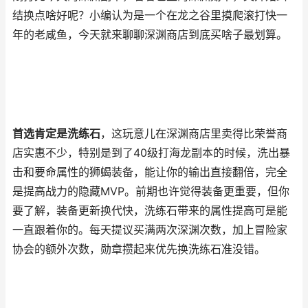
结换点啥好呢？小编认为是一个在龙之谷里摸爬滚打快一
年的老咸鱼，今天就来聊聊深渊商店到底买啥子最划算。
首选肯定是洗练石
，这玩意儿在深渊商店里卖得比荣誉商
店实惠不少，特别是到了40级打海龙副本的时候，洗出暴
击和要命属性的狮蝎装备，能让你的输出直接翻倍，完全
是提高战力的隐藏MVP。前期也许觉得装备更重要，但你
要了解，装备更新换代快，洗练石带来的属性提高可是能
一直跟着你的。每天提议买满两次深渊次数，加上冒险家
协会的额外次数，勋章攒起来优先换洗练石准没错。