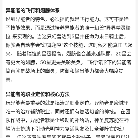
异能者的飞行和翅膀体系
说到异能者的特色，必须提的就是飞行能力。这可不是啥
子技能效果，而是通过培养异能者的唯一幻兽"异界精灵瑞
拉"来实现的。当这只幻兽达到5星并任命为末日骑士后，
你就会自动学会"幻舞翔空"这个技能，这时候才能真正飞起
来。 随着瑞拉的星级提高，翅膀也会越来越瑰丽，20星会
有更大的翅膀，50星更是美轮美奂。 飞行情形下的异能者
简直就是战场上的幽灵，防御和输出能力都会大幅度提
高。
异能者的职业定位和核心方法
玩异能者最重要的就是搞清楚职业定位。异能者是魔域里
唯一的治疗辅助职业，同时还拥有复活幻兽的神技。 在团
队作战中，异能者就是个移动的补给站，神圣复苏能在神
耀骑士协助下引动光明神力复活队友及其全部阵亡的幻
兽。 但这不意味着异能者就是个软柿子，异界封禁可以让