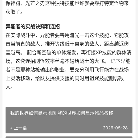
像神罚、光芒之刃这种独特技能也许就要靠打特定怪物来
获取了。
异能者的实战诀窍和连招
在实际战斗中，异能者要善用流光一击这个技能，它能攻
击当前直的敌人，推开等级低于自身的敌人，距离越近伤
害越高。 配合断空破的单体爆发，再衔接XP技能的群体清
场，这套连招刷怪效率丝毫不输给战士的大飞。 记下异能
者不是那种站桩输出的职业，要充分利用飞行能力在战场
上灵活移动，给队友提供支援的同时用诅咒技能削弱敌
人。
我的世界如何显示地图 我的世界如何显示物品名称
« 上一篇
2026-05-28