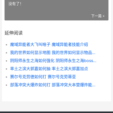
没有了！
下一篇 »
延伸阅读
魔域异能者大飞叫啥子 魔域异能者技能介绍
我的世界如何显示地图 我的世界如何显示物品名称
阴阳师永生之海如何强化 阴阳师永生之海boss速度
率土之滨大郭嘉如何抽 率土之滨大郭嘉加点
赛尔号克劳德如何打 赛尔号克劳蒂亚
部落冲突大爆炸如何打 部落冲突大本营爆炸能炸到空中目标吗