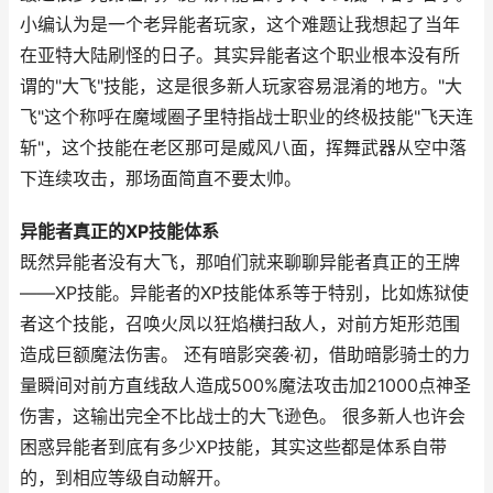
小编认为是一个老异能者玩家，这个难题让我想起了当年
在亚特大陆刷怪的日子。其实异能者这个职业根本没有所
谓的"大飞"技能，这是很多新人玩家容易混淆的地方。"大
飞"这个称呼在魔域圈子里特指战士职业的终极技能"飞天连
斩"，这个技能在老区那可是威风八面，挥舞武器从空中落
下连续攻击，那场面简直不要太帅。
异能者真正的XP技能体系
既然异能者没有大飞，那咱们就来聊聊异能者真正的王牌
——XP技能。异能者的XP技能体系等于特别，比如炼狱使
者这个技能，召唤火凤以狂焰横扫敌人，对前方矩形范围
造成巨额魔法伤害。 还有暗影突袭·初，借助暗影骑士的力
量瞬间对前方直线敌人造成500%魔法攻击加21000点神圣
伤害，这输出完全不比战士的大飞逊色。 很多新人也许会
困惑异能者到底有多少XP技能，其实这些都是体系自带
的，到相应等级自动解开。