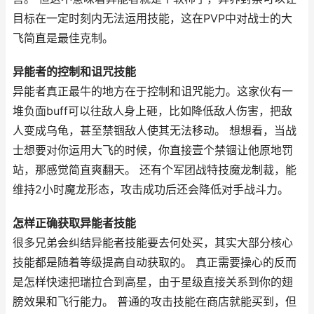
目标在一定时刻内无法运用技能，这在PVP中对战士的大
飞简直是最佳克制。
异能者的控制和诅咒技能
异能者真正最牛的地方在于控制和诅咒能力。这家伙有一
堆负面buff可以往敌人身上砸，比如降低敌人伤害，把敌
人变成乌龟，甚至禁锢敌人使其无法移动。 想想看，当战
士想要对你运用大飞的时候，你直接壹个禁锢让他原地罚
站，那感觉简直爽翻天。 还有个军团战特技魔龙制裁，能
维持2小时魔龙形态，攻击成功后还会降低对手战斗力。
怎样正确获取异能者技能
很多兄弟会纠结异能者技能要去何处买，其实大部分核心
技能都是随着等级提高自动获取的。 真正需要操心的反而
是怎样快速把瑞拉合到高星，由于星级直接关系到你的翅
膀效果和飞行能力。 普通的攻击技能在商店就能买到，但