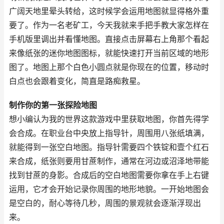
广阔天地里晕头转给，这时候学会运用地图就显得格外重
要了。作为一名老矿工，今天我就来手把手教大家怎样在
手机版里调出并看懂地图。直接点击屏幕右上角那个看起
来像纸张的迷你地图图标，就能快速打开当前区域的地形
图了。地图上那个白色小圆点就是你现在的位置，移动时
白点也会跟着变化，简直是路痴救星。
制作你的第一张探险地图
想小编认为我的世界这款游戏中里获取地图，你首先得学
会合成。在职业台中央放上指导针，周围用八张纸填满，
就能得到一张空白地图。指导针需要四个铁锭和壹个红石
来合成，纸张则要用甘蔗制作，通常在河边或沼泽地带能
找到甘蔗的身影。合成后的空白地图需要你拿在手上右键
运用，它才会开始记录你周围的地形地貌。一开始地图会
是空白的，耐心等待几秒，周围的景观就会逐渐浮现出
来。