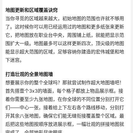
地图更新和区域覆盖诀窍
当你寻觅的区域越来越大，初始地图的范围也许就不够用
了。这时候你可以用已经运用过的地图和更多纸张来更新
它，把地图放在职业台中央，周围铺上纸，就能把显示范
围扩大一级。地图最多可以这样更新四次，顶尖级的地图
能显示超大范围的区域，足够容纳你建造的宏伟城堡和地
下迷宫。
打造壮观的全景地图墙
想要展示你的整个全球吗？那就尝试制作超大地图墙吧！
首先搭壹个3x3的墙面，每个格子都放上物品展示框。接
着你需要至少九张地图，在你全球的不同位置分别打开它
们——中心一张，接着给上下左右各个路线移动，分别打
开其余八张地图，确保它们能无缝衔接覆盖整个区域。最
后把这些地图按顺序放进展示框，一幅壮观的拼接地图就
完成了，全部地形尽收眼底。