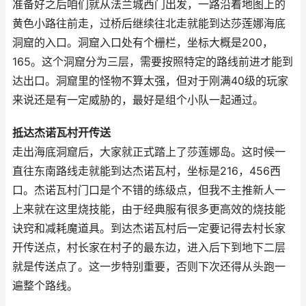
准备好之后咱们就从法兰城西门出发，一路沿着地图上的
黄色小路往前走，过桥后继续往北走就能到达莎莲娜海底
洞窟的入口。洞窟入口处有个栅栏，坐标大概是200，
165。这个洞窟分为三层，需要按照特定的路线前进才能到
达出口。洞窟里的怪物不算太强，但对于刚满40级的玩家
来说还是有一定威胁的，最好是组个小队一起通过。
抵达杰诺瓦村开传送
走出海底洞窟后，大家就正式踏上了莎莲娜岛。这时候一
直往东南路线走就能到达杰诺瓦村，坐标是216，456西
口。杰诺瓦村门口是个不错的练级点，但我不主推新人一
上来就在这里烧技能，由于经典服有很多更高效的烧技能
诀窍和减耗魔道具。到达杰诺瓦村后一定要记得去村长家
开传送点，村长家在村子的最东边，进入后下到地下二层
就是传送点了。这一步特别重要，否则下次还得从头跑一
遍整个路线。