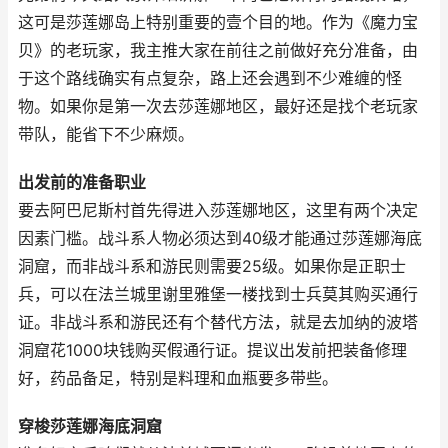
这可是莎莲娜岛上特别重要的壹个目的地。作为《魔力宝
贝》的老玩家，我主推大家在前往之前做好充分准备，由
于这个路线确实有点复杂，路上还会遇到不少难缠的怪
物。如果你是第一次去莎莲娜地区，最好还是找个老玩家
带队，能省下不少麻烦。
出发前的准备职业
要去阿巴尼斯村首先得进入莎莲娜地区，这里有两个决定
因素门槛。战斗系人物必须达到40级才能通过莎莲娜海底
洞窟，而非战斗系和游民则需要25级。如果你是正职士
兵，可以在法兰城里谢里雅堡一楼找到士兵莫其购买通行
证。非战斗系和游民还有个替代方法，就是去加纳的波塔
洞窟花1000块钱购买假通行证。提议出发前把装备修理
好，药品备足，特别是料理和血瓶要多带些。
穿梭莎莲娜海底洞窟