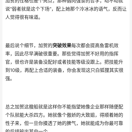
加贺的性格也是个亮点，那种弱肉强食的哲学，动不动就
说"弱者就是这个下场"，配上她那个冷冰冰的语气，反而让
人觉得很有味道。
最后说个细节，加贺的
突破效果
每次都会提高鱼雷机效
率，因此尽早满破很重要。那些觉得加贺不好用的指挥
官，很也许是装备没配好或者技能等级没跟上。把技能升
到10级，再配上合适的装备，你会发现这只白狐狸其实很
强。
总之加贺这艘船就是这样你不能指望她像企业那样随便配
个队就能大杀四方。她就像个傲娇的大致姐，得顺着她的
性子来，但一旦你摸透了她的脾气，她就能成为你最可靠
的后排输出其中一个。