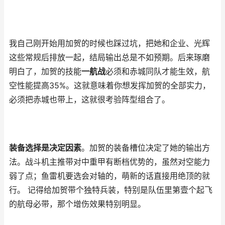
我自己刚开始用加贺的时候也踩过坑，把她和企业、光辉
这些常规后排放一起，结局输出总是不如预期。后来琢磨
明白了，加贺的技能
一航战
必须和赤城同队才能生效，航
空性能提高35%。这就意味着你想发挥加贺的全部实力，
必须把赤城也带上，这就很考验阵型组合了。
装备选择是决定因素
。加贺的装备槽位决定了她的输出方
法。战斗机主推带对中重甲有断档优势的，虽然对空能力
弱了点；鱼雷机要选会对轴的，萌新的话直接用绝顶的就
行。 记得给加贺带个独特兵装，特别是队伍里第壹个起飞
的航母必带，那个增伤效果特别明显。