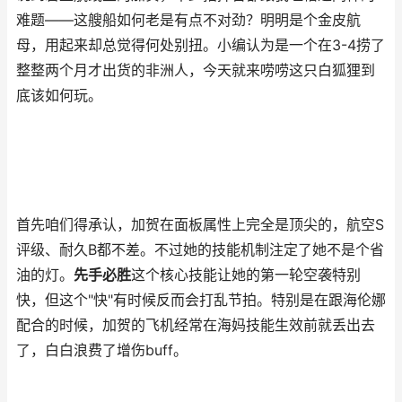
难题——这艘船如何老是有点不对劲？明明是个金皮航
母，用起来却总觉得何处别扭。小编认为是一个在3-4捞了
整整两个月才出货的非洲人，今天就来唠唠这只白狐狸到
底该如何玩。
首先咱们得承认，加贺在面板属性上完全是顶尖的，航空S
评级、耐久B都不差。不过她的技能机制注定了她不是个省
油的灯。
先手必胜
这个核心技能让她的第一轮空袭特别
快，但这个"快"有时候反而会打乱节拍。特别是在跟海伦娜
配合的时候，加贺的飞机经常在海妈技能生效前就丢出去
了，白白浪费了增伤buff。