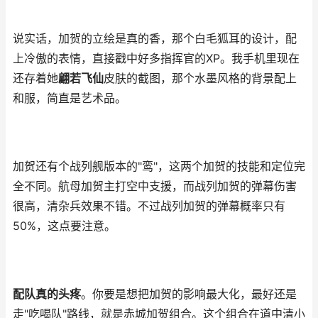
说实话，加贺的立绘是真的香，那个白毛狐耳的设计，配
上冷傲的表情，直接戳中好多指挥官的XP。我手机里现在
还存着她
翩若飞仙
皮肤的截图，那个水墨风格的背景配上
和服，简直是艺术品。
加贺还有个战列舰版本的"鸾"，这两个加贺的技能和定位完
全不同。航母加贺主打空中支援，而战列加贺的弹幕伤害
很高，清杂兵效果不错。不过战列加贺的弹幕概率只有
50%，这点要注意。
配队真的头疼
。你要是想把加贺的影响最大化，最好还是
走"吃喝队"路线，就是赤城加贺组合。这个组合在道中清小