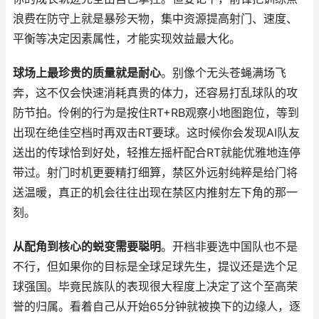
浪费在防守上就是暴殄天物，集中资源提高射门、速度、
平衡等决定因素属性，才能实现效益最大化。
球场上最珍贵的质量就是耐心
。别像个无头苍蝇满场飞
奔，这不仅会快速消耗真贵的体力，还容易打乱球队的攻
防节拍。伶俐的行为是按住RT+RB观察小地图跑位，等到
出现在绝佳空档时再双击RT要球。这时候你会发现AI队友
送出的传球恰到好处，轻推左摇杆配合RT就能优雅地连停
带过。射门时机更要精打细算，禁区外远射纯粹是给门将
送温暖，真正的机会往往出现在禁区内推射左下角的那一
刻。
从配角到核心的蜕变需要聪明
。开档非要选中国队也不是
不行，但如果你的目标是全球足球先生，提议还是选个足
球强国。毕竟民族队的表现很大程度上决定了这个至高荣
誉的归属。看着自己从开始65分钟就被换下的边缘人，逐