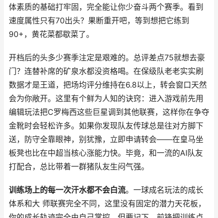
体素质的基础打牢固，完全能让你少奋斗两个赛季。看到
速度属性只有70出头？果断重开吧，等到想把它练到
90+，黄花菜都歇菜了。
开档后的头多少赛季注定是艰难的。总评差点75就想去豪
门？连替补席的矿泉水都没资格喝。在保级队老老实实刷
数据才是王道，把场均评分维持在6.8以上，转会窗口天然
会为你敞开。这里有个鲜为人知的诀窍：进入游戏前先用
编辑玩法把C罗梅西这些巨星调到其他联赛，这样你在争夺
金靴时会轻松许多。如果你发现队友传球总是往对方脚下
送，防守全靠眼神，别犹豫，立即申请转会——在皇马坐
板凳也比在中超当核心涨能力快。毕竟，和一流的AI队友
打配合，总比带着一群猪队友生闷气强。
训练场上的每一次汗水都不会白流
。一球成名玩法的成长
体系和大 师联赛完全不同，这里没有固定的潜力天花板，
你的成长轨迹完全由自己掌控。但要记下，前锋把训练点