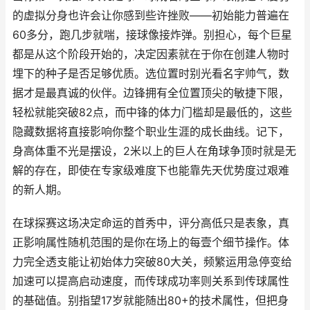
的虚拟分身也许会让你感到些许挫败——初始能力普遍在
60多分，跑几步就喘，接球像接炸弹。别担心，每个巨星
都是从这个阶段开始的，决定因素就在于你在创建人物时
埋下的种子是否足够优质。选位置时别光看名字帅气，数
据才是最真诚的伙伴。边锋拥有全位置顶尖的敏捷下限，
轻松就能突破82点，而中锋的体力门槛却是最低的，这些
隐藏数据将直接影响你整个职业生涯的成长曲线。记下，
身高体重不光是摆设，2米以上的巨人在角球争顶时就是无
解的存在，即使在专家级难度下也能靠先天优势度过艰难
的新人期。
在球探赛这场决定命运的首秀中，评分高低只是表象，真
正影响属性随机范围的是你在场上的每壹个细节操作。体
力完全透支能让初始体力突破80大关，频繁运用急停变给
加速可以提高启动速度，而传球成功率则关系到传球属性
的基础值。别指望17岁就能随出80+的技术属性，但把身