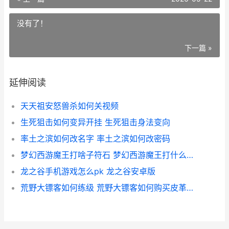
没有了！
下一篇 »
延伸阅读
天天祖安怒兽杀如何关视频
生死狙击如何变异开挂 生死狙击身法变向
率土之滨如何改名字 率土之滨如何改密码
梦幻西游魔王打啥子符石 梦幻西游魔王打什么内丹
龙之谷手机游戏怎么pk 龙之谷安卓版
荒野大镖客如何练级 荒野大镖客如何购买皮革工具