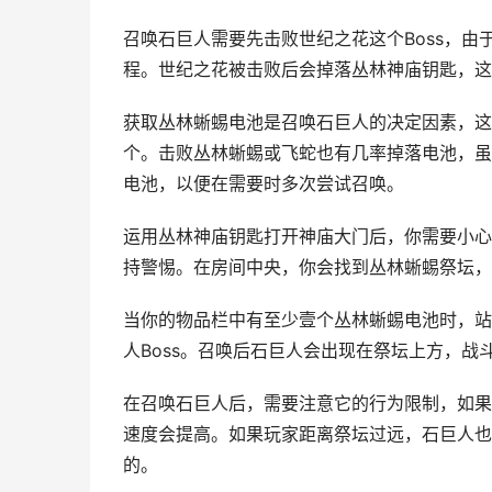
召唤石巨人需要先击败世纪之花这个Boss，
程。世纪之花被击败后会掉落丛林神庙钥匙，这
获取丛林蜥蜴电池是召唤石巨人的决定因素，这
个。击败丛林蜥蜴或飞蛇也有几率掉落电池，虽
电池，以便在需要时多次尝试召唤。
运用丛林神庙钥匙打开神庙大门后，你需要小心
持警惕。在房间中央，你会找到丛林蜥蜴祭坛，
当你的物品栏中有至少壹个丛林蜥蜴电池时，站
人Boss。召唤后石巨人会出现在祭坛上方，
在召唤石巨人后，需要注意它的行为限制，如果
速度会提高。如果玩家距离祭坛过远，石巨人也
的。