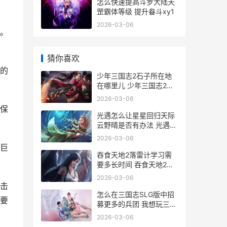
怎么快速提高斗罗大陆天
罡霸体等级 提升畚斗xy1
2026-03-06
。
猜你喜欢
的
少年三国志2石子所在地
在哪里儿 少年三国志2觉
醒石
2026-03-06
保
光遇怎么让星星回归天际
云野晴是否有办法 光遇怎
么弄星星
2026-03-06
巨
吞食天地2落雷计学习需
要多长时间 吞食天地2落
雷计怎么按啊
2026-03-06
击
怎么在三国志SLG版中招
要
募更多的兵团 我想玩三国
志游戏
2026-03-06