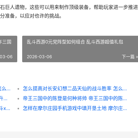
石巨人遗物，这些可以用来制作顶级装备，帮助玩家进一步推进
分准备，以应对也许的挑战。
年三国
乱斗西游0元党阵型如何组合 乱斗西游超值礼包
03-06
2026-03-06
下一篇 
怎么和好友一同在影之刃3中进行多人对战 怎么和好友一同聊天
怎么提高对长安幻想二品天仙的战斗胜率 怎么提高对长安的认知
英雄怎么提升金克丝在团队合作中的效果 提升英雄等级
帝王三国中的陈登是何种将帅 帝王三国中的陈宫是谁
怎么快速提高斗罗大陆天罡霸体等级 提升畚斗xy1
怎样在摩尔庄园手机游戏中填开垦土地 摩尔庄园步骤