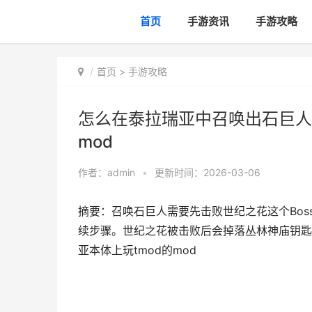
首页
手游资讯
手游攻略
首页
>
手游攻略
怎么在泰拉瑞亚中召唤出石巨人的
mod
作者：
admin
•
更新时间：2026-03-06
摘要：召唤石巨人需要先击败世纪之花这个Bo
续步骤。世纪之花被击败后会掉落丛林神庙钥匙
亚本体上玩tmod的mod