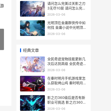
请问怎么完美过关影之刃
游
3无尽10层 请问怎么完美
过生日呢
2026-03-06
光明顶在金庸群侠传中如
何找 金庸小说中光明顶在
哪里
2026-03-06
»
经典文章
全民奇迹宠物技能更新几
次后达到高级 全民奇迹什
么精灵最好
2026-03-06
在秦时明月手机游戏里怎
么获取烤山鸡 秦时明月网
页
2026-03-06
影之刃360级后是否有新
职业可挑选 影之刃360级
满级了该去哪
2026-03-06