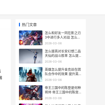
热门文章
怎么和好友一同在影之刃
3中进行多人对战 怎么和
好友一同聊天
2026-03-06
怎么提高对长安幻想二品
天仙的战斗胜率 怎么提高
对长安的认知
2026-03-06
英雄怎么提升金克丝在团
后
队合作中的效果 提升英雄
瑞
等级
2026-03-06
帝王三国中的陈登是何种
将帅 帝王三国中的陈宫是
谁
2026-03-06