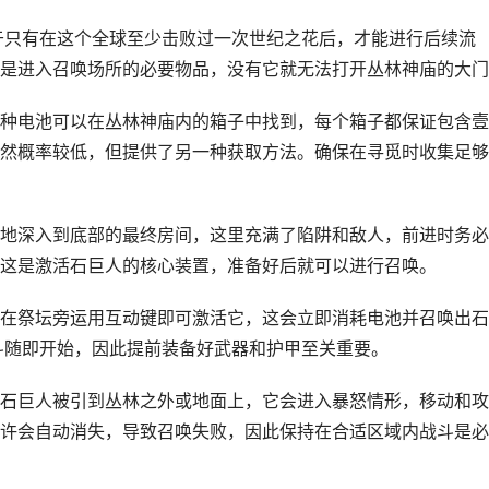
由于只有在这个全球至少击败过一次世纪之花后，才能进行后续流
是进入召唤场所的必要物品，没有它就无法打开丛林神庙的大门
种电池可以在丛林神庙内的箱子中找到，每个箱子都保证包含壹
然概率较低，但提供了另一种获取方法。确保在寻觅时收集足够
地深入到底部的最终房间，这里充满了陷阱和敌人，前进时务必
这是激活石巨人的核心装置，准备好后就可以进行召唤。
在祭坛旁运用互动键即可激活它，这会立即消耗电池并召唤出石
战斗随即开始，因此提前装备好武器和护甲至关重要。
石巨人被引到丛林之外或地面上，它会进入暴怒情形，移动和攻
许会自动消失，导致召唤失败，因此保持在合适区域内战斗是必