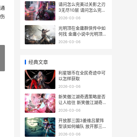
请问怎么完美过关影之刃
通
3无尽10层 请问怎么完美
过生日呢
伤
2026-03-06
光明顶在金庸群侠传中如
何找 金庸小说中光明顶在
哪里
2026-03-06
经典文章
»
利星银币在全民奇迹中可
以怎样获取
2026-03-06
新笑傲江湖奇遇策略是否
让人给往 新笑傲江湖奇遇
洛阳琼枝散
2026-03-06
开放那三国3姜维吕蒙阵
型该如何编队 放开那三国
3新武将
2026-03-06