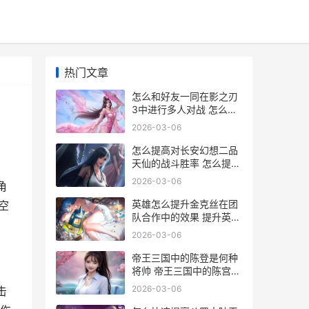
热门文章
怎么和好友一同在影之刃
3中进行多人对战 怎么和
好友一同聊天
2026-03-06
怎么提高对长安幻想二品
天仙的战斗胜率 怎么提高
对长安的认知
2026-03-06
角
英雄怎么提升金克丝在团
空
队合作中的效果 提升英雄
等级
2026-03-06
帝王三国中的陈登是何种
将帅 帝王三国中的陈宫是
谁
2026-03-06
击