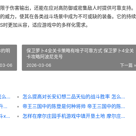
限于伤害输出，还能在应对高防御或密集敌人时提供可靠支持。
的威力，使其在各类战斗场景中成为不可或缺的装备。它的持续
SS时更加从容，适应游戏中的多样化需求。
3的明
保卫萝卜4全关卡策略有啥子可靠方式 保卫萝卜4全关
卡攻略阿波尼克号
03-06
2026-03-06
下一篇 
怎么和好友一同在影之刃3中进行多人对战 怎么和好友一同聊天
怎么提高对长安幻想二品天仙的战斗胜率 怎么提高对长安的认知
英雄怎么提升金克丝在团队合作中的效果 提升英雄等级
帝王三国中的陈登是何种将帅 帝王三国中的陈宫是谁
怎么快速提高斗罗大陆天罡霸体等级 提升畚斗xy1
怎样在摩尔庄园手机游戏中填开垦土地 摩尔庄园步骤