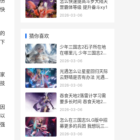
正伤
怎么快速提高斗罗大陆天
罡霸体等级 提升畚斗xy1
快
2026-03-06
的
猜你喜欢
下
少年三国志2石子所在地
在哪里儿 少年三国志2觉
醒石
2026-03-06
光遇怎么让星星回归天际
家
云野晴是否有办法 光遇怎
围技
么弄星星
2026-03-06
吞食天地2落雷计学习需
要多长时间 吞食天地2落
因
雷计怎么按啊
2026-03-06
以
怎么在三国志SLG版中招
强
募更多的兵团 我想玩三国
志游戏
2026-03-06