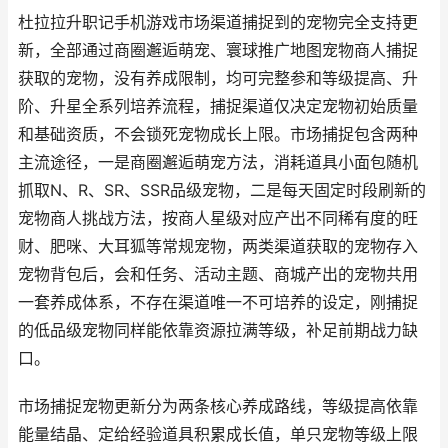
杜拉拉升职记手机游戏市场渠道捕捉到的宠物完全支持更
新，全部通过商圈邂逅萌宠、寰球推广地图宠物商人捕捉
获取的宠物，没有养成限制，均可完整参和等级提高、升
阶、升星全系列培养流程，捕捉渠道仅决定宠物初始质量
和基础资质，不会锁死宠物成长上限。市场捕捉包含两种
主流途径，一是商圈邂逅萌宠方法，消耗道具小面包随机
抓取N、R、SR、SSR品级宠物，二是每天固定时段刷新的
宠物商人挑战方法，按商人星级对应产出不同稀有度的旺
财、肥咪、大耳狐等常规宠物，两类渠道获取的宠物存入
宠物背包后，会和任务、活动主题、商城产出的宠物共用
一套养成体系，不存在渠道唯一不可培养的设定，刚捕捉
的低品级宠物同样能依靠资源拉满等级，补足前期战力缺
口。
市场捕捉宠物更新分为两条核心养成路线，等级提高依靠
能量结晶、定给经验道具积累成长值，单只宠物等级上限