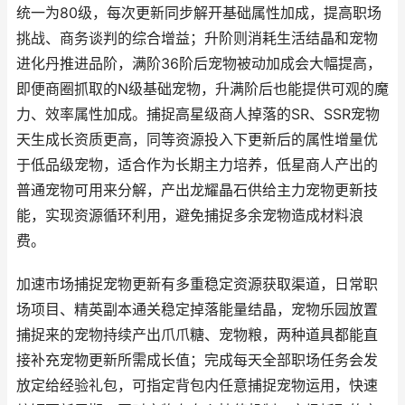
统一为80级，每次更新同步解开基础属性加成，提高职场
挑战、商务谈判的综合增益；升阶则消耗生活结晶和宠物
进化丹推进品阶，满阶36阶后宠物被动加成会大幅提高，
即便商圈抓取的N级基础宠物，升满阶后也能提供可观的魔
力、效率属性加成。捕捉高星级商人掉落的SR、SSR宠物
天生成长资质更高，同等资源投入下更新后的属性增量优
于低品级宠物，适合作为长期主力培养，低星商人产出的
普通宠物可用来分解，产出龙耀晶石供给主力宠物更新技
能，实现资源循环利用，避免捕捉多余宠物造成材料浪
费。
加速市场捕捉宠物更新有多重稳定资源获取渠道，日常职
场项目、精英副本通关稳定掉落能量结晶，宠物乐园放置
捕捉来的宠物持续产出爪爪糖、宠物粮，两种道具都能直
接补充宠物更新所需成长值；完成每天全部职场任务会发
放定给经验礼包，可指定背包内任意捕捉宠物运用，快速