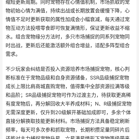
缩短更新周期。同时宠物存在心情值机制，市场抓取的宠
物初始心情为满值，持续出战或长期放置会缓慢下降，心
情值不足时更新获取的属性加成会小幅衰减，每天通过宠
物互动方法投喂零食即可恢复满情形，保证更新收益不缩
水。组合宠物缘分方法时，多只市场捕捉的同系列宠物同
时出战，更新后还能激活额外组合增益，适配多阵型组合
需求。
不少玩家会纠结是否投入资源培养市场捕捉宠物，核心判
断标准在于宠物品级和自身资源储备，SSR品级捕捉宠物
成长上限比肩商城直购宠物，值得集中全部资源拉满等级
和品阶；SR品级捕捉宠物可作为过渡主力，待获取更高稀
有度宠物后，再分解回收大半养成材料；N、R级捕捉宠物
无需深度更新，仅升到20级解开基础加成即可，多余个体
直接分解换取技能更新材料。市场捕捉方法具备稳定刷新
频率，每天可多次参和抓取宠物，长期积攒足量同碎片后
还能对主力捕捉宠物升星，六星满星情形下宠物等级带来