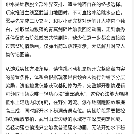
跳水是她摆脱全部外界安排、追寻纯粹自在的终极选择。
玩家推进主线至武当山地图时，不可直接冲给跳水点位，
需要先完成三段交互：和罗小虎完整对话解开人物内心独
白，拾取崖边散落的青冥剑碎片触发回忆动画，走到俞秀
莲停留的石阶处触发共情剧情，缺少任意一步都会直接跳
过完整剧情动画，仅弹出简短跳转提示，无法解开对应人
物传记图鉴。
从游戏实操方法角度，读懂跳水动机是解开完整隐藏内容
的前置条件，体系会根据玩家是否领会人物行为给予分层
奖励，浅度触发仅能获取基础修为丹，完整解开剧情逻辑
可领取玉娇龙唯一轻功心法“流云踏水”，这套心法能大幅降
低水上轻功内功消耗，在野外河流、瀑布地图跑图效率提
高三成，同时解开水下秘洞奇遇点位。实操阶段需要把控
轻功释放节拍，武当山崖边缘的水域存在深度判定区域，
若轻功落点偏浅只会触发普通落水动画，无法开始水下秘