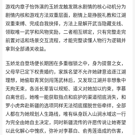
游戏内章子怡饰演的玉娇龙触发跳水剧情的核心动机分为
剧情内核和游戏方法双重层面，剧情上是挣脱礼教和江湖
双重束缚、完成自我抉择，方法上是解开武当隐藏支线、
领取唯一武学和风物奖励，二者相互绑定，只有完整走完
前置对话和场景交互流程，才能完整读懂人物行为逻辑并
拿到全部通关收益。
玉娇龙自登场便长期困在多重枷锁之中，身为提督之女，
父母早已定下权贵婚约，家族名望不允许她肆意追逐江湖
理想，她偷取青冥剑闯荡武林后，又发现江湖并非想象中
无拘无束，各派长辈皆以规矩、道义对她加以约束，李慕
白离世后，她唯一能获取指点和庇护的渠道彻底消失，和
罗小虎奔赴新疆的选项同样无法彻底摆脱世俗牵绊，全部
人都在为她规划人生路线，唯有纵身跃入山涧水域这一行
为完全由她自主决定，同时新疆流传的许愿传说让她寄望
以此化解心中愧疚，弥补对李慕白、俞秀莲造成的伤害，