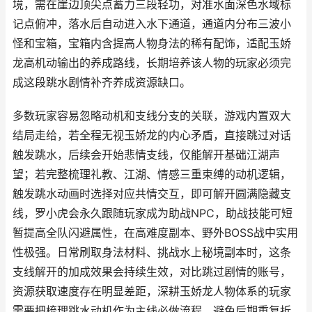
境，需在崖边顶尖点蓄力三段轻功，对准水面深色水域标
记点俯冲，落水后自动进入水下通道，通道内分布三波小
怪和宝箱，宝箱内含提高人物身法的稀有配饰，适配玉娇
龙高机动输出的养成路线，长期培养该人物的玩家必须完
成这段跳水剧情补齐养成资源缺口。
多数玩家容易忽略动机和支线分支的关联，游戏内置双大
结局走给，若全程无视玉娇龙的内心矛盾，直接跳过对话
触发跳水，后续会开始悲情支线，仅能解开基础江湖声
望；若完整梳理礼教、江湖、情感三重束缚的动机逻辑，
触发跳水动画时选择对应共情交互，即可解开圆满隐藏支
线，罗小虎会永久跟随玩家成为助战NPC，助战技能可短
暂提高全队闪避属性，在高难度副本、野外BOSS战中实用
性极强。日常刷取身法材料、挑战水上秘境副本时，这条
支线解开的加成效果会持续生效，对比跳过剧情的账号，
资源获取速度存在明显差距，深耕玉娇龙人物体系的玩家
需要把梳理跳水动机作为主线必做流程，避免后期重复折