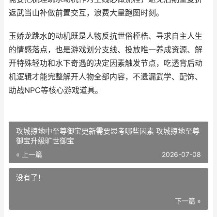
返武当山补做前置交互，浪费大量跑图时刻。
玉娇龙跳水的动机既是人物反抗世俗桎梏、寻求自主人生
的情感落点，也是游戏划分支线、投放唯一养成资源、解
开特殊轻功和水下奇遇的决定因素触发节点，吃透背后动
机逻辑才能完整解开人物全部内容，不遗漏武学、配饰、
助战NPC等核心游戏道具。
攻城掠地中至尊御宝更新需要思考哪些因素 攻城掠地至尊
御宝升级旷世御宝
« 上一篇
2026-07-08
没有了！
下一篇 »