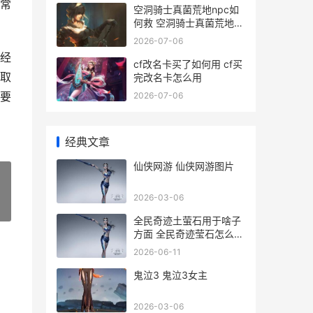
常
空洞骑士真菌荒地npc如
何救 空洞骑士真菌荒地怎
么走
2026-07-06
经
cf改名卡买了如何用 cf买
取
完改名卡怎么用
要
2026-07-06
经典文章
仙侠网游 仙侠网游图片
2026-03-06
»
全民奇迹土萤石用于啥子
方面 全民奇迹莹石怎么搭
配
2026-06-11
鬼泣3 鬼泣3女主
2026-03-06