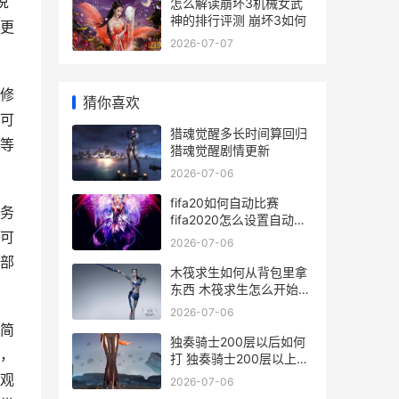
说
怎么解读崩坏3机械女武
神的排行评测 崩坏3如何
更
2026-07-07
修
猜你喜欢
可
猎魂觉醒多长时间算回归
等
猎魂觉醒剧情更新
2026-07-06
fifa20如何自动比赛
务
fifa2020怎么设置自动抢
可
断
2026-07-06
部
木筏求生如何从背包里拿
东西 木筏求生怎么开始游
戏?
2026-07-06
简
独奏骑士200层以后如何
，
打 独奏骑士200层以上怎
么打
观
2026-07-06