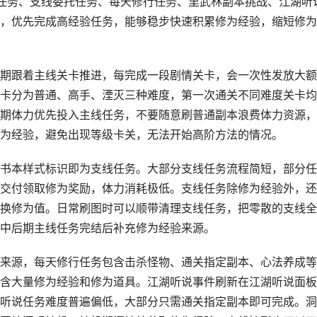
任务、支线委托任务、每天修行任务、里武林副本挑战、江湖听
，优先完成高经验任务，能够稳步快速积累修为经验，缩短修为
期跟着主线关卡推进，每完成一段剧情关卡，会一次性发放大额
卡分为普通、高手、湮灭三种难度，第一次通关不同难度关卡均
期体力优先投入主线任务，不要随意刷普通副本浪费体力资源，
为经验，避免出现等级卡关，无法开始高阶方法的情况。
书本样式标识即为支线任务。大部分支线任务流程简短，部分任
交付领取修为奖励，体力消耗极低。支线任务除修为经验外，还
换修为值。日常刷图时可以顺带清理支线任务，把零散的支线全
中后期主线任务完结后补充修为经验来源。
来源，每天修行任务包含击杀怪物、通关指定副本、心法养成等
含大量修为经验和修为道具。江湖听说事件刷新在江湖听说面板
听说任务难度普遍偏低，大部分只需通关指定副本即可完成。洞