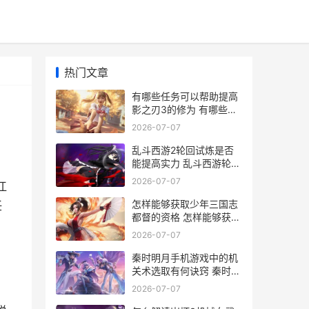
热门文章
有哪些任务可以帮助提高
影之刃3的修为 有哪些任
务可以奖励一亿?
2026-07-07
乱斗西游2轮回试炼是否
能提高实力 乱斗西游轮回
试炼能给什么
2026-07-07
江
怎样能够获取少年三国志
任
都督的资格 怎样能够获取
少数民族证
2026-07-07
秦时明月手机游戏中的机
关术选取有何诀窍 秦时明
月手游最新版本
2026-07-07