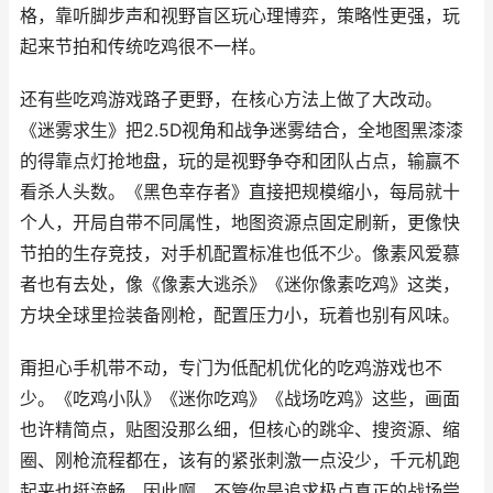
格，靠听脚步声和视野盲区玩心理博弈，策略性更强，玩
起来节拍和传统吃鸡很不一样。
还有些吃鸡游戏路子更野，在核心方法上做了大改动。
《迷雾求生》把2.5D视角和战争迷雾结合，全地图黑漆漆
的得靠点灯抢地盘，玩的是视野争夺和团队占点，输赢不
看杀人头数。《黑色幸存者》直接把规模缩小，每局就十
个人，开局自带不同属性，地图资源点固定刷新，更像快
节拍的生存竞技，对手机配置标准也低不少。像素风爱慕
者也有去处，像《像素大逃杀》《迷你像素吃鸡》这类，
方块全球里捡装备刚枪，配置压力小，玩着也别有风味。
甭担心手机带不动，专门为低配机优化的吃鸡游戏也不
少。《吃鸡小队》《迷你吃鸡》《战场吃鸡》这些，画面
也许精简点，贴图没那么细，但核心的跳伞、搜资源、缩
圈、刚枪流程都在，该有的紧张刺激一点没少，千元机跑
起来也挺流畅。因此啊，不管你是追求极点真正的战场尝