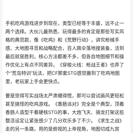
手机吃鸡游戏进步到现在，类型已经等于丰盛，远不止一
两个选择。大伙儿最熟悉、玩得最多的肯定是那些写实风
格的典范款，像《吃鸡》和《荒野行动》，讲究枪械手
感、大地图寻觅和战略配合，百人跳伞落地搜装备，活到
最后就是胜利，核心方法都差不多，但各自地图细节和操
作优化上有点不同差异。《穿梭火线：枪战王者》也弄了
个“荒岛特训”玩法，把CF那套STG感觉搬到了吃鸡地图
里，老玩家上手会更快点。
要是觉得写实战场太严肃绷得慌，那可以尝试画风更轻松
甚至搞怪的吃鸡游戏。《香肠派对》完全是个典型，顶着
香肠人造型干着硬核STG的事，大炮飞天、骑龙打架这些
整活设定让紧张感少了几分欢乐多了不少。《求生之战》
走的另一条路，用的是俯视的上帝视角，地图切成九宫