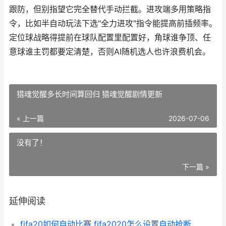
跟防，但别指望它完全替代手动拦截。进攻端多用策略指
令，比如半自动玩法下选"全力进攻"指令能提高前插频率。
定位球战略得提前在球队配置里配置好，角球谁争顶、任
意球谁主罚都要定清楚，否则AI随机选人也许浪费机会。
猎魂觉醒多长时间算回归 猎魂觉醒剧情更新
« 上一篇
2026-07-06
没有了！
下一篇 »
延伸阅读
fifa20如何自动比赛 fifa2020怎么设置自动抢断