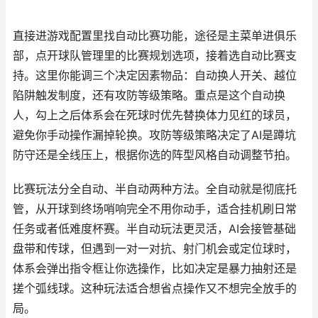
直接进游戏配置里找自动比赛功能，途径是主菜单进俱乐
部，点开球队管理里的比赛规划选项，接着选自动比赛支
持。这里你能调三个决定因素物品：自动换人开关、越位
陷阱触发制度，还有攻防等级策略。重点是这个自动换
人，勾上之后体系会在死球时优先替换体力见红的球员，
避免你手动操作漏掉轮换。攻防等级策略决定了AI是蹲坑
防守还是全线压上，根据你选的阵型风格自动调整节拍。
比赛玩法分全自动、半自动两种方法。全自动就是彻底托
管，从开球到终场哨响完全不用你动手，适合挂机刷日常
任务或者低难度杯赛。半自动玩法更灵活，AI会接管基础
盘带和传球，但遇到一对一对抗、射门机会或定位球时，
体系会弹出指令框让你选操作，比如决定是暴力抽射还是
搓个弧线球。这种玩法适合想省点操作又不想完全放手的
局。