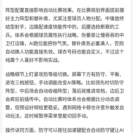
阵型配置直接影响自动比赛效果。在比赛规划界面提前摆
好主力阵型和替补席，尤其注意球员人物分配。中锋放终
结型射手，边路配速度快能传中的，后腰选抢断狠的工
兵。体系会根据球员属性执行战略，你要是让慢吞吞的中
卫打边锋，AI跑位能把你气笑。替补席务必塞满人，否则
自动换人功能直接失效。球衣号码也能自定义，不过这个
纯属个人喜好不影响实战。
战略细节上盯紧攻防等级切换。屏幕下方有防守、平衡、
进攻三档按钮，手动调能改变AI策略。比如领先时切防守
阵型，中后场会自动收缩阵型；落后就推进攻档，边后卫
会疯狂前插传中。自动比赛时体系也会根据比分动态调
整，但预设好倾给更稳妥。遇到网络卡顿也许意外触发自
动玩法，这时候暂停菜单里能切回手动。
操作诀窍方面，防守可以按住加速键配合自动防守键让AI