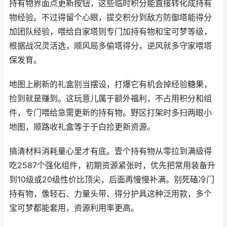
持有物界面点更新按钮，这些临时积分能直接转化成持有
物经验。不过得留个心眼，提交积分到敌方防御塔能得分
加团队经验，喂给自家塔则专门加持有物和宝可梦等级，
根据战况灵活选，顺风局多偷塔得分，逆风就多守家喂塔
保发育。
地图上刷新的礼盒别当摆设，打爆它有机会掉经验糖果，
捡到就是赚到。这玩意儿属于额外福利，不占用积分和组
件，专门喂给急需更新的持有物。野区打架时多扫两眼小
地图，顺路收礼盒等于于白捡更新资源。
搞清材料消耗量心里才有底。壹个持有物从零拉到满级得
吃2587个强化组件，初期资源紧张时，优先把常用装备升
到10级或20级性价比顶尖，后面再慢慢补满。别死磕冷门
持有物，像轻石、力量头带、得分护具这种泛用款，多个
宝可梦都能套用，资源利用率更高。