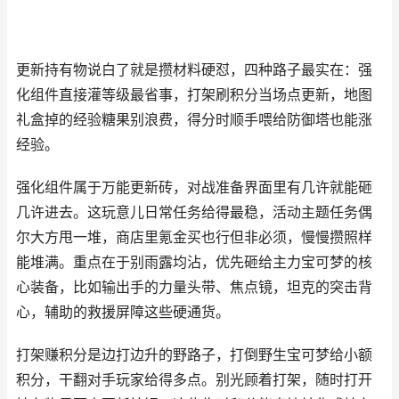
更新持有物说白了就是攒材料硬怼，四种路子最实在：强
化组件直接灌等级最省事，打架刷积分当场点更新，地图
礼盒掉的经验糖果别浪费，得分时顺手喂给防御塔也能涨
经验。
强化组件属于万能更新砖，对战准备界面里有几许就能砸
几许进去。这玩意儿日常任务给得最稳，活动主题任务偶
尔大方甩一堆，商店里氪金买也行但非必须，慢慢攒照样
能堆满。重点在于别雨露均沾，优先砸给主力宝可梦的核
心装备，比如输出手的力量头带、焦点镜，坦克的突击背
心，辅助的救援屏障这些硬通货。
打架赚积分是边打边升的野路子，打倒野生宝可梦给小额
积分，干翻对手玩家给得多点。别光顾着打架，随时打开