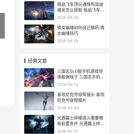
极品飞车顶尖通缉布加迪
威龙怎么获取 极品飞车里
最顶级的六辆车
2026-06-25
倩女幽魂如何自己做药 倩
»
女幽魂技巧
2026-06-25
经典文章
三国志SLG版手机游戏俘
虏能做啥子 三国志手机安
卓中文版
2026-06-13
泰坦尼克号穿帮镜头 泰坦
尼克号穿帮图片
2026-03-06
光遇暮土钟楼进入需要哪
些前置条件 光遇暮土终点
门为什么不能开
2026-05-27