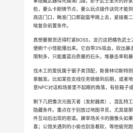
拿隐藏武器得先摸清门路，影子武士里头的好家
些，要么卡剧情节点，要么玩点操作诀窍才能到
商店门口，瞅准门口那副盔甲跳上去，紧接着二
啥复杂前置条件。
真想要狠货还得盯紧BOSS，龙刃这把橘色武士
便刷个小怪能爆出来。它自带3%吸血，砍出暴
限制多，只能塞蓝白质量的石头，堆暴击率和暴
伐木工的爱抚属于锯子类顶配，斯普林切斯特则
景触发。比如某些支线任务链做到后期，或者地
意NPC对话和场景里不起眼的角落，有些箱子
剩下几把像次元毁灭者（发射器类）、混乱特工
隐藏条件。重点在于别放过地图寻觅，尤其是那
件互动后出现的密道。屠宰场关卡的摄像头如果
喜；公馆关遇到的小偷也别急着砍，等他偷完跑