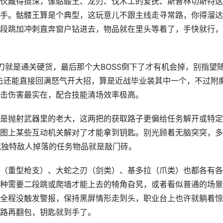
伙藏得挺深，像骷髅王、龙刃、伐木工的爱抚、斯普林切斯特这
手。骷髅王算是个典型，这玩意儿不跟主线走寻常路，你得溜达
段跳加冲刺直奔窗户钻进去，物品就在里头等着了，手快就行，
刀就是通关硬货，最后那个大BOSS倒下了才有机会掉，别指望
击还能直接回满怒气开大招，算是近战毕业装其中一个，不过附
击伤害最实在，配合技能清场效率极高。
是抛射武器里的老大，这两把的获取路子更偏给任务解开或特定
图上某些互动机关解对了才能拿到钥匙。别光顾着无脑突突，多
或独特敌人掉落的任务物品就是敲门砖。
（重型枪支）、大蛇之刃（剑类）、基多拉（爪类）也都各有各
种需要二段跳或爬墙才能上去的犄角旮旯，或者看似普通的场景
全程没触发警报，保持黑屏情形走到头，职业台上也许就躺着惊
路再翻包，钥匙就到手了。