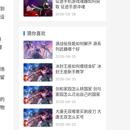
征途手机游戏魂器如何获
取 征途手游淬魂
到
2026-06-28
没
猜你喜欢
随
源战役技能如何解开 源系
魔
列武器哪个好
2026-06-25
冰封王座如何缠绕金矿 冰
场
封王座新手教学
留
2026-06-25
剑和家园怎么转国家 剑与
家园怎么迁出自己的国家
的
2026-06-25
物
大唐无双哪里买剥皮刀 大
唐无双怎么买号
2026-06-25