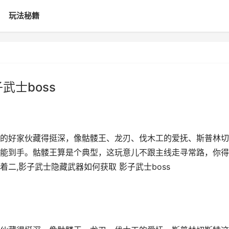
玩法秘籍
武士boss
的好家伙藏得挺深，像骷髅王、龙刃、伐木工的爱抚、斯普林切
能到手。骷髅王算是个典型，这玩意儿不跟主线走寻常路，你得
二,影子武士隐藏武器如何获取 影子武士boss