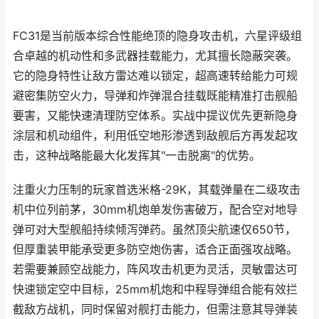
FC31是当前版本综合性能绝顶的隐身攻击机，六星评级组
合卓越的机动性和多武器挂载能力，尤其擅长隐蔽突袭。
它的隐身特性让敌方雷达难以锁定，超高速转给能力可规
避密集防空火力，导弹和炸弹混合挂载既能精准打击舰船
要害，又能快速清理防空体系。实战中提议优先更新隐身
涂层和机动组件，利用低空地形渗透到敌舰后方再发起攻
击，这种战略能最大化发挥其"一击脱离"的优势。
注重火力压制的玩家首选米格-29K，其载弹量在二级攻击
机中位列前茅，30mm机炮单发伤害破万，配合空对地导
弹可对大型舰船持续倾泻弹药。虽然顶尖航速仅650节，
但厚重装甲能承受更多防空炮伤害，适合正面强攻战略。
若需要兼顾空战能力，阵风攻击机更为灵活，灵敏雷达可
快速锁定空中目标，25mm机炮和中程导弹组合能有效拦
截敌方战机，同时保留对舰打击能力，但需注意其导弹装