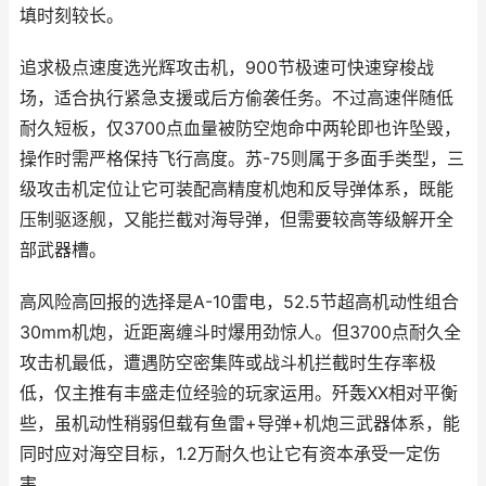
填时刻较长。
追求极点速度选光辉攻击机，900节极速可快速穿梭战
场，适合执行紧急支援或后方偷袭任务。不过高速伴随低
耐久短板，仅3700点血量被防空炮命中两轮即也许坠毁，
操作时需严格保持飞行高度。苏-75则属于多面手类型，三
级攻击机定位让它可装配高精度机炮和反导弹体系，既能
压制驱逐舰，又能拦截对海导弹，但需要较高等级解开全
部武器槽。
高风险高回报的选择是A-10雷电，52.5节超高机动性组合
30mm机炮，近距离缠斗时爆用劲惊人。但3700点耐久全
攻击机最低，遭遇防空密集阵或战斗机拦截时生存率极
低，仅主推有丰盛走位经验的玩家运用。歼轰XX相对平衡
些，虽机动性稍弱但载有鱼雷+导弹+机炮三武器体系，能
同时应对海空目标，1.2万耐久也让它有资本承受一定伤
害。