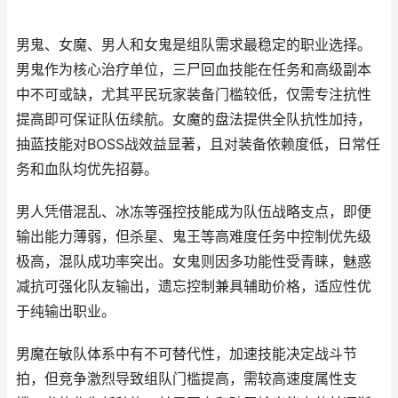
男鬼、女魔、男人和女鬼是组队需求最稳定的职业选择。
男鬼作为核心治疗单位，三尸回血技能在任务和高级副本
中不可或缺，尤其平民玩家装备门槛较低，仅需专注抗性
提高即可保证队伍续航。女魔的盘法提供全队抗性加持，
抽蓝技能对BOSS战效益显著，且对装备依赖度低，日常任
务和血队均优先招募。
男人凭借混乱、冰冻等强控技能成为队伍战略支点，即便
输出能力薄弱，但杀星、鬼王等高难度任务中控制优先级
极高，混队成功率突出。女鬼则因多功能性受青睐，魅惑
减抗可强化队友输出，遗忘控制兼具辅助价格，适应性优
于纯输出职业。
男魔在敏队体系中有不可替代性，加速技能决定战斗节
拍，但竞争激烈导致组队门槛提高，需较高速度属性支