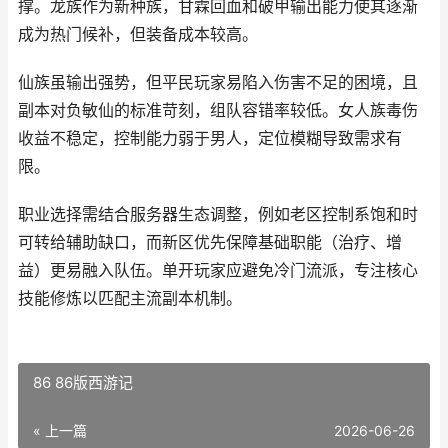
撑。龙族作为新种族，甘霖回血和破甲输出能力使其逐渐
成为热门候补，但装备成本较高。
仙族虽输出强势，但平民玩家易陷入伤害不足的困境，且
副本对负敏仙的标准苛刻，组队容错率较低。女人族毒伤
收益不稳定，控制能力弱于男人，定位模糊导致需求有
限。
职业选择需结合服务器生态调整，例如老区控制系饱和时
可转给辅助缺口，而新区优先保障基础职能（治疗、增
益）更易融入队伍。单开玩家应避免冷门流派，专注核心
技能修炼以匹配主流副本机制。
86 86版西游记
« 上一篇
2026-06-26