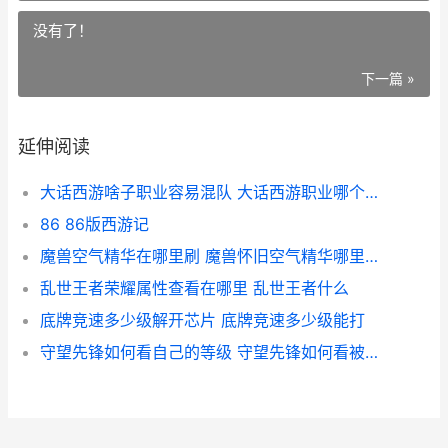
没有了！
下一篇 »
延伸阅读
大话西游啥子职业容易混队 大话西游职业哪个最省事
86 86版西游记
魔兽空气精华在哪里刷 魔兽怀旧空气精华哪里出图
乱世王者荣耀属性查看在哪里 乱世王者什么
底牌竞速多少级解开芯片 底牌竞速多少级能打
守望先锋如何看自己的等级 守望先锋如何看被治疗量