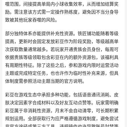
噬范围，间接提高单局内小球收集效率，从而增加结算奖
励。需注意该方式需一定操作熟练度，避免因不当分身导
致被其他玩家吞噬的风险。
部分独特体系亦能提供补充性资源。铁匠铺功能随着等级
提高，更新时会固定发放彩豆作为阶段奖励，等级越高单
次获取数量通常越多。若玩家开通贵族会员身份，每周可
依据贵族等级领取包含彩豆在内的额外资源包，该福利具
有周期性特征。除了这些之后，参和游戏内限时运营活动
主题或完成特定任务，也也许作为临时性补充来源，但具
体制度需参照活动主题当期的官方说明。
彩豆在游戏生态中承担多种功能，包括语音通讯消耗、皮
肤决定因素字合成材料以及好友互动点赞等。玩家需明确
彩豆属于非消耗性资源，月末不会自动清零，可长期积累
规划运用。全部获取行为应严格遵循游戏制度，避免尝试
非官方途径或第三方工具，违规操作也许导致账号封禁等