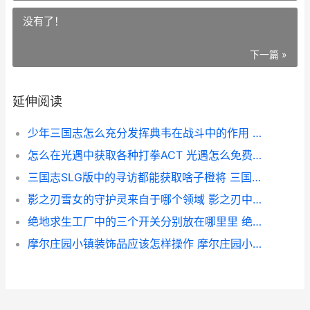
没有了！
下一篇 »
延伸阅读
少年三国志怎么充分发挥典韦在战斗中的作用 少年三国志怎么继承
怎么在光遇中获取各种打拳ACT 光遇怎么免费获得
三国志SLG版中的寻访都能获取啥子橙将 三国志系列rpg
影之刃雪女的守护灵来自于哪个领域 影之刃中的女主角厉害吗
绝地求生工厂中的三个开关分别放在哪里里 绝地求生手游工厂
摩尔庄园小镇装饰品应该怎样操作 摩尔庄园小镇装修在哪里