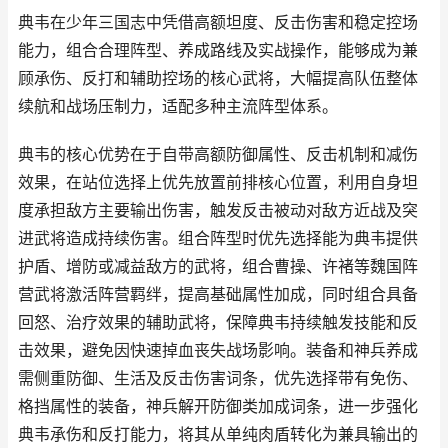
典韦在少年三国志中凭借高额坦度、反击伤害和稳定控场
能力，组合合理阵型、养成路线及实战操作，能够成为兼
顾承伤、反打和辅助控场的核心武将，大幅提高队伍整体
续航和战场压制力，适配多种主流阵型体系。
典韦的核心优势在于自带高额防御属性、反击机制和减伤
效果，在站位选择上优先放置前排核心位置，利用自身坦
度承担敌方主要输出伤害，触发反击被动对敌方近战及突
进武将造成持续伤害。组合阵型时优先选择能为典韦提供
护盾、增防或减益敌方的武将，组合曹操、许褚等魏国阵
营武将激活阵营羁绊，提高基础属性加成，同时组合具备
回怒、治疗效果的辅助武将，保障典韦持续触发技能和反
击效果，避免因快速掉血丧失战场影响。装备和神兵养成
需侧重防御、生活及反击伤害词条，优先选择带有免伤、
格挡属性的装备，神兵解开防御类加成词条，进一步强化
典韦承伤和反打能力，将其从单纯肉盾转化为兼具输出的