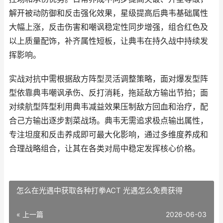
解开被动防御和反击强化效果，星级提高后典韦基础属性
大幅上涨，反击伤害和嘲讽稳定性同步增强，组合红色及
以上质量配饰，补齐属性短板，让典韦在持久战中持续发
挥影响。
实战对抗中需根据敌方阵型灵活调整策略，面对爆发型阵
型依靠典韦嘲讽承伤、反打消耗，拖延敌方输出节拍；面
对续航型阵型利用典韦减益效果压制敌方回血和治疗，配
合己方输出逐步割菜战场。典韦无需追求极点输出属性，
专注坦度和反击养成即可最大化影响，通过多维度养成和
合理战略组合，让其在各类对局中稳定发挥核心价格。
怎么在光遇中获取各种打拳ACT 光遇怎么免费获得
« 上一篇
2026-06-03