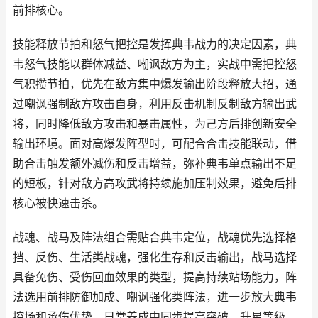
前排核心。
技能释放节拍和怒气把控是发挥典韦战力的决定因素，典
韦怒气技能以群体减益、嘲讽敌方为主，实战中需把控怒
气积攒节拍，优先在敌方集中爆发输出阶段释放大招，通
过嘲讽强制敌方攻击自身，利用反击机制反制敌方输出武
将，同时降低敌方攻击和暴击属性，为己方后排创新安全
输出环境。面对高爆发阵型时，可配合合击技能联动，借
助合击触发额外减伤和反击增益，弥补典韦单点输出不足
的短板，针对敌方高攻武将持续施加压制效果，避免后排
核心被快速击杀。
战魂、战马及阵法组合需贴合典韦定位，战魂优先选择格
挡、反伤、生活类战魂，强化生存和反击输出，战马选择
具备免伤、受伤回血效果的类型，提高持续站场能力，阵
法选用前排防御加成、嘲讽强化类阵法，进一步放大典韦
控场和承伤优势。日常养成中同步提高突破、升星等级，