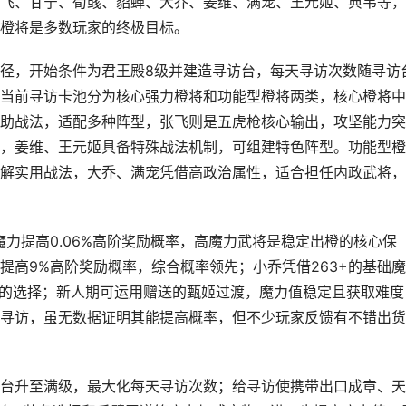
飞、甘宁、荀彧、貂蝉、大乔、姜维、满宠、王元姬、典韦等，
橙将是多数玩家的终极目标。
径，开始条件为君王殿8级并建造寻访台，每天寻访次数随寻访
当前寻访卡池分为核心强力橙将和功能型橙将两类，核心橙将中
助战法，适配多种阵型，张飞则是五虎枪核心输出，攻坚能力突
，姜维、王元姬具备特殊战法机制，可组建特色阵型。功能型橙
解实用战法，大乔、满宠凭借高政治属性，适合担任内政武将，
力提高0.06%高阶奖励概率，高魔力武将是稳定出橙的核心保
提高9%高阶奖励概率，综合概率领先；小乔凭借263+的基础
尖的选择；新人期可运用赠送的甄姬过渡，魔力值稳定且获取难度
寻访，虽无数据证明其能提高概率，但不少玩家反馈有不错出货
台升至满级，最大化每天寻访次数；给寻访使携带出口成章、天