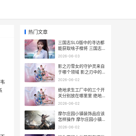
热门文章
三国志SLG版中的寻访都
能获取啥子橙将 三国志系
列rpg
2026-06-03
影之刃雪女的守护灵来自
于哪个领域 影之刃中的女
主角厉害吗
2026-06-02
韦
绝地求生工厂中的三个开
系
关分别放在哪里里 绝地求
生手游工厂
2026-06-02
摩尔庄园小镇装饰品应该
怎样操作 摩尔庄园小镇装
修在哪里
2026-06-02