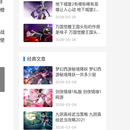
寻
地下城堡2有哪些稀有英
雄让人心动 地下城堡2有
橙
哪些副本,会掉落哪些物品
2026-05-28
列表
万国觉醒王国头衔的作用
战
是啥子 万国觉醒王国头衔
在哪
使
2026-05-28
经典文章
梦幻西游秘境降妖 梦幻西
游秘境降妖一共多少层
2026-03-06
»
剑侠情缘1私服 剑侠情缘1
网游
2026-03-06
九阴真经武当策略 九阴真
经武当攻略2021
2026-03-06