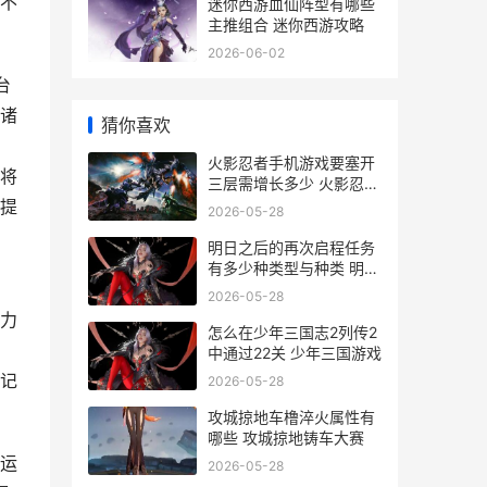
不
迷你西游血仙阵型有哪些
主推组合 迷你西游攻略
2026-06-02
台
诸
猜你喜欢
火影忍者手机游戏要塞开
将
三层需增长多少 火影忍者
手机游戏终极风暴
提
2026-05-28
明日之后的再次启程任务
有多少种类型与种类 明日
之后再次起航那个任务怎
2026-05-28
么完成
魔力
怎么在少年三国志2列传2
中通过22关 少年三国游戏
记
2026-05-28
攻城掠地车橹淬火属性有
哪些 攻城掠地铸车大赛
运
2026-05-28