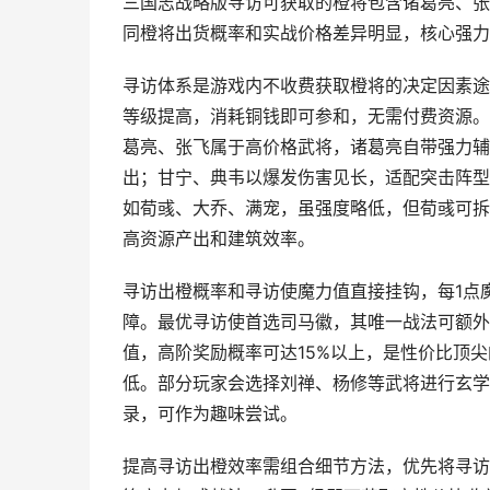
三国志战略版寻访可获取的橙将包含诸葛亮、张
同橙将出货概率和实战价格差异明显，核心强力
寻访体系是游戏内不收费获取橙将的决定因素途
等级提高，消耗铜钱即可参和，无需付费资源。
葛亮、张飞属于高价格武将，诸葛亮自带强力辅
出；甘宁、典韦以爆发伤害见长，适配突击阵型
如荀彧、大乔、满宠，虽强度略低，但荀彧可拆
高资源产出和建筑效率。
寻访出橙概率和寻访使魔力值直接挂钩，每1点魔
障。最优寻访使首选司马徽，其唯一战法可额外
值，高阶奖励概率可达15%以上，是性价比顶
低。部分玩家会选择刘禅、杨修等武将进行玄学
录，可作为趣味尝试。
提高寻访出橙效率需组合细节方法，优先将寻访