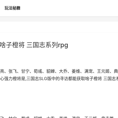
玩法秘籍
啥子橙将 三国志系列rpg
亮、张飞、甘宁、荀彧、貂蝉、大乔、姜维、满宠、王元姬、典
强力橙将是,三国志SLG版中的寻访都能获取啥子橙将 三国志