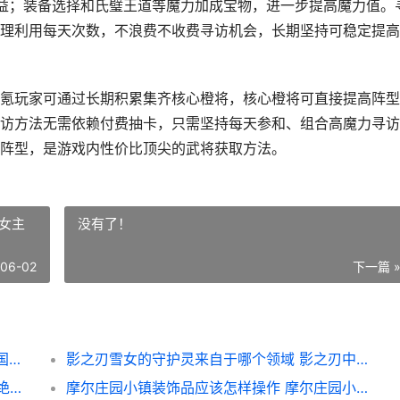
益；装备选择和氏璧王道等魔力加成宝物，进一步提高魔力值。
理利用每天次数，不浪费不收费寻访机会，长期坚持可稳定提高
氪玩家可通过长期积累集齐核心橙将，核心橙将可直接提高阵型
访方法无需依赖付费抽卡，只需坚持每天参和、组合高魔力寻访
阵型，是游戏内性价比顶尖的武将获取方法。
女主
没有了！
-06-02
下一篇 
三国志SLG版中的寻访都能获取啥子橙将 三国志系列rpg
影之刃雪女的守护灵来自于哪个领域 影之刃中的女主角厉害吗
绝地求生工厂中的三个开关分别放在哪里里 绝地求生手游工厂
摩尔庄园小镇装饰品应该怎样操作 摩尔庄园小镇装修在哪里