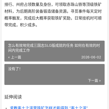
排行、州府占领数量及身份，可领取赤珠山铁等顶级铁矿
材料，为后期高阶装备锻造储备资源。寻觅事件每天定时
概率触发，完成后大概率获取铁矿奖励，日常挂机时可顺
带完成，积少成多。
怎么有效地完成三国志SLG版成就的任务 如何在有效的时
间内完成工作
« 上一篇
2026-06-02
没有了！
下一篇 »
延伸阅读
求教率土之滨里铁矿怎样才能得到 “率土之滨”