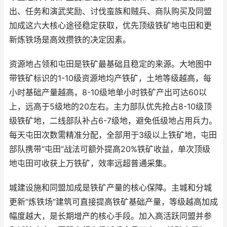
出、任务和演武奖励、讨伐蛮族和贼兵、商队购买及同盟
加成这六大核心途径稳定获取，优先顶级铁矿地屯田和更
新炼铁场是高效攒铁的决定因素。
资源地占领和屯田是铁矿最基础且稳定的来源。大地图中
带铁矿标识的1-10级资源地均产铁矿，土地等级越高，每
小时基础产量越高，8-10级地单小时铁矿产出可达60以
上，远高于5级地的20左右。主力部队优先抢占8-10级顶
级铁矿地，二线部队补占6-7级地，避免低级地占用兵力。
每天屯田次数需精准分配，全部用于3级以上铁矿地，屯田
部队携带“屯田”战法可额外提高20%铁矿收益，单次顶级
地屯田可收获上万铁矿，效率远超普通采集。
城建设施和同盟加成是铁矿产量的核心保障。主城和分城
更新“炼铁场”建筑可直接提高铁矿基础产量，等级越高加成
幅度越大，是长期增产的核心手段。加入高活跃同盟并参