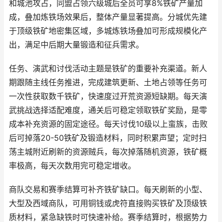
和城池攻占，同盟占领六级城后全员可享8%铁矿产量加
成，叠加炼铁场效果后，整体产量显著提高。分城优先建
于顶级铁矿地密集区域，多城炼铁场叠加可形成规模化产
出，满足中后期大量锻造和征兵需求。
任务、演武和讨伐活动主题是铁矿的重要补充渠道。新人
期跟随主线任务推进，完成建筑更新、土地占领等任务可
一次性获取数千铁矿，快速度过开荒资源短缺期。每天演
武挑战选择适配难度，通关后可稳定领取铁矿奖励，是零
成本补充资源的固定途径。每天讨伐10级以上蛮族，击败
后可掉落20-50铁矿及锻造材料，同时积累声望；定时扫
荡主城附近刷新的资源贼兵，每次掉落随机资源，铁矿概
率极高，每天次数用完可稳定增收。
商队交易和赛季结算可补齐铁矿缺口。每天刷新的小型、
大型及西域商队，可用铜钱或虎符直接购买铁矿及顶级铁
质材料，紧急缺铁时可快速补给。赛季结算时，根据势力