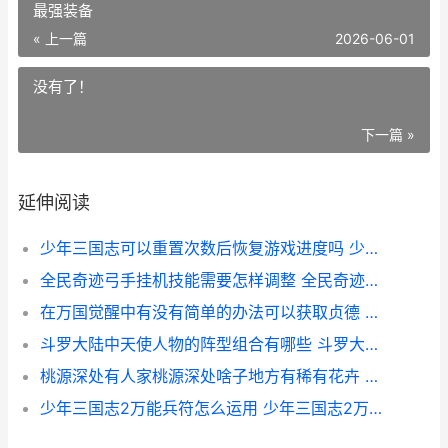
最强装备
« 上一篇
2026-06-01
没有了！
下一篇 »
延伸阅读
少年三国志可以重置次数后恢复游戏进度吗 少年三国志可以改密码吗
全民奇迹弓手挂机技能需要怎样调整 全民奇迹手游弓箭手最强装备
在万国觉醒中有没有简单的办法可以获取贞德 万国觉醒xc
斗罗大陆中天使人物的阵型组合有哪些 斗罗大陆中天使神是几级神
桃源深处有人家桃源深处啥子地方有稀有花卉 桃源深处有人家仙女湖在哪里
少年三国志2万能兵符怎么运用 少年三国志2万人账号密码大全