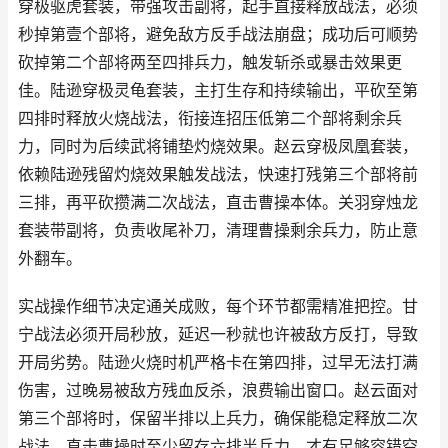
穿极驱虎套装，带强攻击副将，起手直接释放战法，必须
秒掉第壹个部将，避免敌方反手战法崩盘；成功后可顺势
砍掉第二个部将两至四排兵力，触发斩杀或暴击效果更
佳。陆逊穿极灵龟套装，主打生存和持续输出，平砍至第
四排时释放火烧战法，衔接连招压低第二个部将剩余兵
力，同时为后续武将铺垫灼烧效果。赵云穿极凤凰套装，
依赖陆逊残留灼烧效果触发战法，快速打残第三个部将前
三排，再平砍攒满二次战法，直击曹操本体。关羽穿烛龙
套装带副将，负责收尾补刀，清理曹操剩余兵力，防止意
外翻车。
实战操作细节决定通关成败，每个环节都需精准把控。甘
宁战法必须开局秒放，延迟一秒就也许被敌方反打，导致
开局劣势。陆逊火烧时机严格卡在第四排，过早无法打满
伤害，过晚易被敌方残血反杀，浪费输出窗口。赵云面对
第三个部将时，保留半排以上兵力，确保能稳定释放二次
战法，直击曹操时至少留存六排半兵力，才有足够容错空