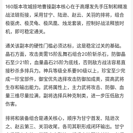
160版本攻城掠地曹操副本核心在于高爆发先手压制和精准
战法链衔接，采用甘宁、陆逊、赵云、关羽的排将，组合
极驱虎、极灵龟、极凤凰、烛龙套装，控制好战法释放时
机，即可稳定通关。
通关该副本的硬性门槛必须达标，这是稳定过关的基础。
晶石方面，攻击类需15阶乱舞石组合20阶斩杀石，防御晶
石至少21阶，血量晶石25阶为底线，否则敌方战法容易直
接秒杀多排兵力。神兵等级全系要90级以上，珍宝至少完
成一珍宝部件，御宝优先选择攻击防御加成类，提高武将
生存和输出能力。武将属性上，主力武将攻击、防御、血
量三维尽量拉满，副将选择兵种克制类，进一步压低敌方
伤害。
排将和装备组合是通关核心，顺序为甘宁首发、陆逊次
之、赵云第三、关羽收尾，各司其职形成闭环输出。甘宁