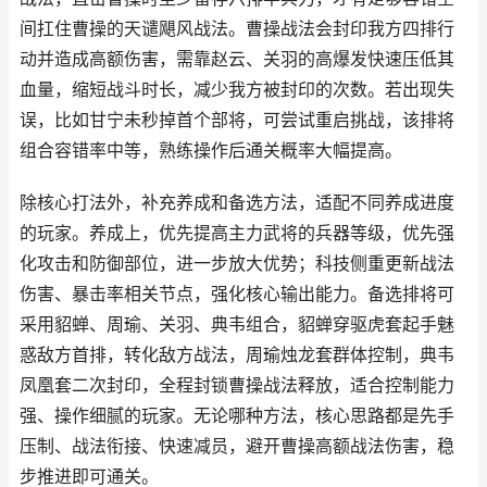
间扛住曹操的天谴飓风战法。曹操战法会封印我方四排行
动并造成高额伤害，需靠赵云、关羽的高爆发快速压低其
血量，缩短战斗时长，减少我方被封印的次数。若出现失
误，比如甘宁未秒掉首个部将，可尝试重启挑战，该排将
组合容错率中等，熟练操作后通关概率大幅提高。
除核心打法外，补充养成和备选方法，适配不同养成进度
的玩家。养成上，优先提高主力武将的兵器等级，优先强
化攻击和防御部位，进一步放大优势；科技侧重更新战法
伤害、暴击率相关节点，强化核心输出能力。备选排将可
采用貂蝉、周瑜、关羽、典韦组合，貂蝉穿驱虎套起手魅
惑敌方首排，转化敌方战法，周瑜烛龙套群体控制，典韦
凤凰套二次封印，全程封锁曹操战法释放，适合控制能力
强、操作细腻的玩家。无论哪种方法，核心思路都是先手
压制、战法衔接、快速减员，避开曹操高额战法伤害，稳
步推进即可通关。