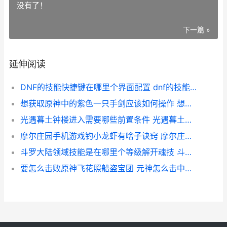
没有了！
下一篇 »
延伸阅读
DNF的技能快捷键在哪里个界面配置 dnf的技能快捷键怎么设置
想获取原神中的紫色一只手剑应该如何操作 想获取原神中的角色
光遇暮土钟楼进入需要哪些前置条件 光遇暮土终点门为什么不能开
摩尔庄园手机游戏钓小龙虾有啥子诀窍 摩尔庄园手游游戏攻略
斗罗大陆领域技能是在哪里个等级解开魂技 斗罗大陆领域效果
要怎么击败原神飞花照船盗宝团 元神怎么击中要害