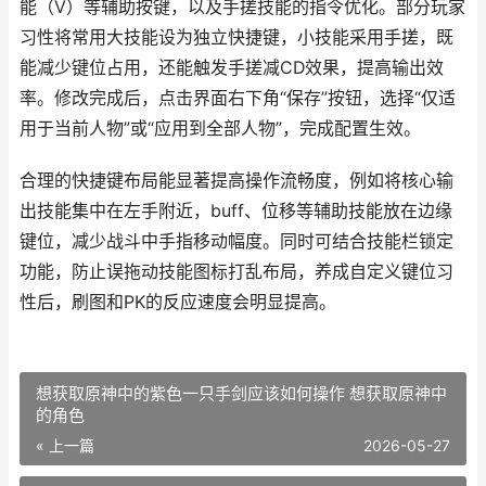
能（V）等辅助按键，以及手搓技能的指令优化。部分玩家
习性将常用大技能设为独立快捷键，小技能采用手搓，既
能减少键位占用，还能触发手搓减CD效果，提高输出效
率。修改完成后，点击界面右下角“保存”按钮，选择“仅适
用于当前人物”或“应用到全部人物”，完成配置生效。
合理的快捷键布局能显著提高操作流畅度，例如将核心输
出技能集中在左手附近，buff、位移等辅助技能放在边缘
键位，减少战斗中手指移动幅度。同时可结合技能栏锁定
功能，防止误拖动技能图标打乱布局，养成自定义键位习
性后，刷图和PK的反应速度会明显提高。
想获取原神中的紫色一只手剑应该如何操作 想获取原神中
的角色
« 上一篇
2026-05-27