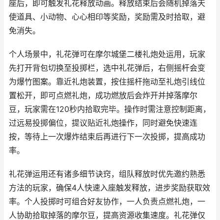
座后，即可触发礼花释放动画。释放结束后会随机掉落天
使道具、小动物、心心相印等奖励，奖励需及时拾取，避
免消失。
个人场景中，礼花弹可在摩尔城堡二楼礼炮处运用，玩家
先打开背包切换至投掷栏，选中礼花弹后，右侧摇杆会变
为爆竹图案。靠近礼炮装置，按住摇杆拖动至礼炮引线位
置松开，即可点燃礼炮，成功燃放后会炸开并掉落摩尔
豆，玩家需在120秒内拾取完毕。操作时需注意控制距离，
过远易投掷偏位，提议贴近礼炮操作，同时避免快速连
按，等待上一次爆炸结束后再进行下一次投掷，提高成功
率。
礼花弹运用还有诸多细节诀窍，组队释放时优先邀约熟悉
方法的玩家，确保4人快速入座触发释放，进步奖励获取效
率。个人投掷时可组合好友协作，一人负责点燃礼炮，一
人协助拾取掉落的摩尔豆，提高资源收集速度。礼花弹仅