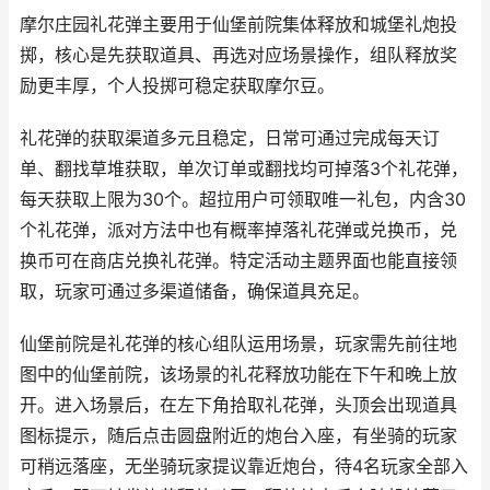
摩尔庄园礼花弹主要用于仙堡前院集体释放和城堡礼炮投
掷，核心是先获取道具、再选对应场景操作，组队释放奖
励更丰厚，个人投掷可稳定获取摩尔豆。
礼花弹的获取渠道多元且稳定，日常可通过完成每天订
单、翻找草堆获取，单次订单或翻找均可掉落3个礼花弹，
每天获取上限为30个。超拉用户可领取唯一礼包，内含30
个礼花弹，派对方法中也有概率掉落礼花弹或兑换币，兑
换币可在商店兑换礼花弹。特定活动主题界面也能直接领
取，玩家可通过多渠道储备，确保道具充足。
仙堡前院是礼花弹的核心组队运用场景，玩家需先前往地
图中的仙堡前院，该场景的礼花释放功能在下午和晚上放
开。进入场景后，在左下角拾取礼花弹，头顶会出现道具
图标提示，随后点击圆盘附近的炮台入座，有坐骑的玩家
可稍远落座，无坐骑玩家提议靠近炮台，待4名玩家全部入