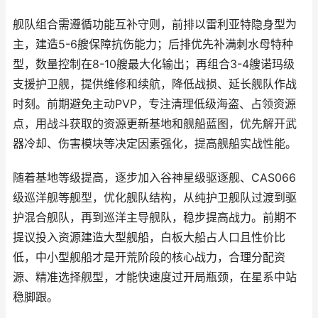
舰队组合需遵循功能互补守则，前排以雷利亚特隐身型为
主，建造5-6艘保障抗伤能力；后排优先补满刺水母特种
型，数量控制在8-10艘最大化输出；再组合3-4艘诺玛级
支援护卫舰，提供维修和续航，降低战损、延长舰队作战
时刻。前期避免主动PVP，专注清理低级海盗、占领资源
点，用战斗获取的资源更新基地和舰船蓝图，优先解开武
器冷却、伤害模块等决定因素强化，提高舰船实战性能。
随着基地等级提高，逐步加入谷神星级驱逐舰、CAS066
级巡洋舰等舰型，优化舰队结构，从纯护卫舰队过渡到驱
护混合舰队，再到巡洋主导舰队，稳步提高战力。前期不
提议投入资源建造大型舰船，白板大船占人口且性价比
低，中小型舰船才是开荒阶段的核心战力，合理分配资
源、精准选择舰型，才能快速度过开局瓶颈，在星系中站
稳脚跟。