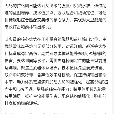
无尽的拉格朗日能达到艾奥级的强度和实战水准，通过精
准的蓝图培养、技术值加点、舰队组合和战场定位，可让
目标舰船综合匹配艾奥级的核心战力，实现对大型舰船的
高效打击和前排输出能力。
艾奥级的核心优势在于能量直射武器和前排输出定位，主
武器雷式离子炮可无视部分装甲，对巡洋舰、战巡等大型
目标造成稳定高伤，副武器导弹体系能补充对小型舰艇的
伤害。要达到同等水平，需优先选择同定位的能量型前排
巡洋舰，聚焦主武器体系培养，技术值优先点满双伤害、
双命中和双冷却，舍弃低效策略技能，保证持续输出和命
中率。动力体系需点满附加动力和闪避强化，提高5%武器
命中和16%闪避，增强前线生存能力；装甲体系优先能量
装甲涂层，抵抗主流能量伤害，配合结构值强化，弥补前
排身板偏脆的短板。