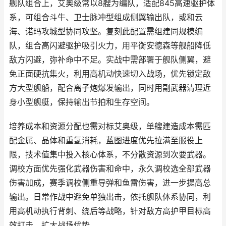
舰队组合上，艾奥级常以8艘为编队，适配845高速驱护体
系，可组合斗牛、卫士脉冲型组成侧翼输出队，或和云
海、诺玛攻城型协同攻坚。复刻此配置需组建同规模编
队，组合高闪避驱护吸引火力，用平衡安德森等舰船降低
敌方闪避，弥补命中不足。实战中需部署于舰队侧翼，避
免正面硬抗集火，利用高机动快速切入战场，优先锁定敌
方大型舰船，配合离子炮爆发输出，同时用副武器清理近
身小型舰艇，保持输出节拍和生存空间。
培养成本和资源分配也需对标艾奥级，单艘建造成本需匹
配金属、晶体和重氢消耗，蓝图进度优先拉满至服役上
限，技术值集中投入核心体系，不分散资源到次要武器。
调校方面优先强化武器伤害和命中，永久调校选全部武器
伤害加成，赛季调校侧重导弹和鱼雷伤害，进一步提高总
输出。日常作战中避免单独出击，依托舰队体系协同，利
用高机动执行背刺、绕后等战略，针对敌方高护甲目标高
效打击，扩大战场优势。