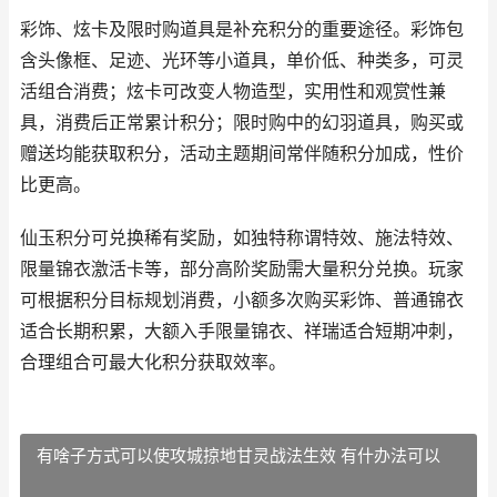
彩饰、炫卡及限时购道具是补充积分的重要途径。彩饰包
含头像框、足迹、光环等小道具，单价低、种类多，可灵
活组合消费；炫卡可改变人物造型，实用性和观赏性兼
具，消费后正常累计积分；限时购中的幻羽道具，购买或
赠送均能获取积分，活动主题期间常伴随积分加成，性价
比更高。
仙玉积分可兑换稀有奖励，如独特称谓特效、施法特效、
限量锦衣激活卡等，部分高阶奖励需大量积分兑换。玩家
可根据积分目标规划消费，小额多次购买彩饰、普通锦衣
适合长期积累，大额入手限量锦衣、祥瑞适合短期冲刺，
合理组合可最大化积分获取效率。
有啥子方式可以使攻城掠地甘灵战法生效 有什办法可以