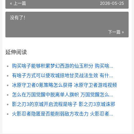
« 上一篇
2026-05-25
没有了！
下一篇 »
延伸阅读
购买啥子能够积累梦幻西游的仙玉积分 购买啥子能够积累流量
有啥子方式可以使攻城掠地甘灵战法生效 有什办法可以
冰原守卫者0氪策略怎么获得 冰原守卫者游戏视频
怎么在万国觉醒中脱离单人旗帜 万国觉醒怎么玩儿
影之刃3的京城开启流程是啥子 影之刃3京城诛邪
火影忍者隐匿是否能削弱敌方攻击力 火影忍者隐身术叫什么