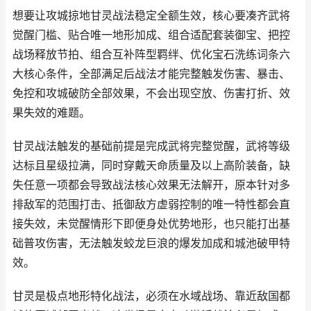
想要让攻城掠地甘灵战法稳定全额生效，核心要凑齐武将
觉醒门槛、贴合唯一地形加成、组合适配套装御宝、把控
战场释放节拍、组合互补阵型羁绊、优化宝石洗练词条六
大核心条件，全部满足后战法才能完整触发伤害、暴击、
免控和攻城破防全部效果，不会出现空放、伤害打折、效
果失效的难题。
甘灵战法触发的基础前提是完成武将完整觉醒，武将等级
达标且星级拉满，同时穿戴天命质量及以上高阶装备，缺
失任意一项都会导致战法核心效果无法解开，原本针对多
排敌军的范围打击、抵御敌方虚弱控制的唯一特性都会直
接失效，未觉醒情形下即便身处优势地形，也只能打出基
础普攻伤害，无法触发蛟龙巨浪的爆发加成和城池破甲特
效。
甘灵是极点地形特化战法，必须在水域战场、靠近敌国都