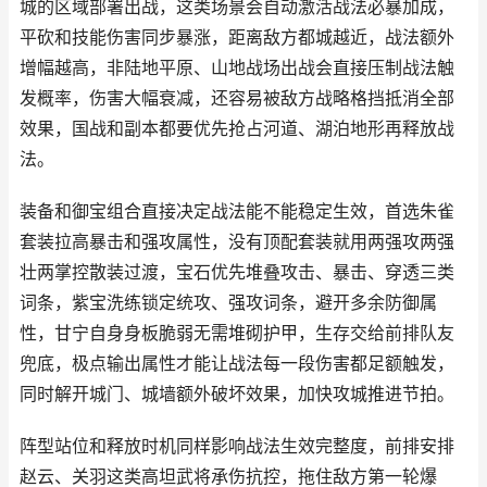
城的区域部署出战，这类场景会自动激活战法必暴加成，
平砍和技能伤害同步暴涨，距离敌方都城越近，战法额外
增幅越高，非陆地平原、山地战场出战会直接压制战法触
发概率，伤害大幅衰减，还容易被敌方战略格挡抵消全部
效果，国战和副本都要优先抢占河道、湖泊地形再释放战
法。
装备和御宝组合直接决定战法能不能稳定生效，首选朱雀
套装拉高暴击和强攻属性，没有顶配套装就用两强攻两强
壮两掌控散装过渡，宝石优先堆叠攻击、暴击、穿透三类
词条，紫宝洗练锁定统攻、强攻词条，避开多余防御属
性，甘宁自身身板脆弱无需堆砌护甲，生存交给前排队友
兜底，极点输出属性才能让战法每一段伤害都足额触发，
同时解开城门、城墙额外破坏效果，加快攻城推进节拍。
阵型站位和释放时机同样影响战法生效完整度，前排安排
赵云、关羽这类高坦武将承伤抗控，拖住敌方第一轮爆