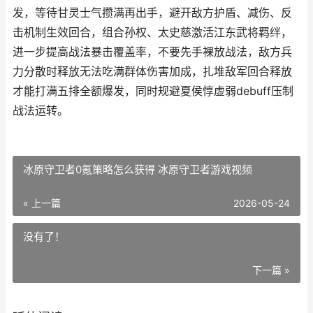
发，等待甘灵士气攒满再出手，避开敌方护盾、减伤、反
击机制生效回合，组合孙权、太史慈激活江东武将羁绊，
进一步提高战法暴击覆盖率，不要先手裸放战法，敌方兵
力分散时释放无法吃满群体伤害加成，扎堆敌军回合释放
才能打满五排全额爆发，同时规避夏侯惇虚弱debuff压制
战法运转。
冰原守卫者0氪策略怎么获得 冰原守卫者游戏视频
« 上一篇
2026-05-24
没有了！
下一篇 »