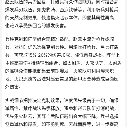
赵云队伍的兵力回复，打破其持久作战能力。同时组合高
爆发兵刃队伍，如虎豹骑、西凉铁骑等，利用骑兵对枪兵
的天然克制效果，快速集火赵云本体，即便其属性再高，
也难以承受多回合的爆发伤害。
兵种克制和阵型组合需精准适配，赵云主流为枪兵或骑
兵，对抗时优先选择克制兵种。用骑兵打枪兵、弓兵打盾
兵，可获取15%-20%的伤害加成，降低自身战损。阵型上
主推高减伤+持续输出组合，如太尉盾、火攻队等，太尉盾
的高额免伤能抵御赵云前期爆发，火攻队可利用熯天炽
地、火炽原燎等战法对赵云常见的藤甲盾变种造成巨额额
外伤害。
实战细节把控决定克制效果，速度优先级高于一切，确保
减属性、禁疗战法先手释放。避免和赵云队伍打消耗战，
优先集火赵云，其阵亡后队伍输出会大幅下降。兵书选择
侧重减伤和爆发，如不勇则死、无战而胜等，进一步提高