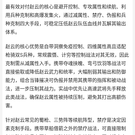
最有效对付赵云的核心是避开控制、专攻属性和续航、利
用兵种克制和高爆发集火，通过减属性、禁疗、伪报和兵
种克制四大手段，可稳定压低赵云队伍血线并瓦解其输出
体系。
赵云的核心优势是自带洞察免疫控制、四维属性高且适配
枪骑双S兵种，常规震慑、计穷等控制战法对其无效，因此
克制需从减属性入手。携带夺魂挟魄、弯弓饮羽等战法可
直接偷取或降低赵云武力和统率，大幅削弱其输出和防御
能力，组合当锋摧决可伪报并禁用其携带的指挥和被动战
法，进一步压制其战力。实战中优先让高速武将先手释放
此类战法，确保赵云属性被持续压制，避免其打出高额伤
害。
针对赵云常见的蜀枪、三势阵等续航阵型，禁疗是决定因
素克制手段。携带草船借箭之外的禁疗战法，可直接限制