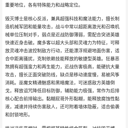
重要地位，各有特殊能力和战略定位。
毁灭博士是核心反派，兼具超强科技和魔法能力，擅长制
造机械军团和能量攻击，战斗中常以超距离激光和召唤机
械单位压制对手，弱点是近战防御薄弱，需配合突进英雄
快速近身击破。魔多客以超大头部和灵魂力为特征，可释
放灵魂冲击波控制敌方行动，还能漂浮规避地面伤害，适
合中距离骚扰，克制依赖技能释放的敏捷型英雄。狂暴恶
煞拥有超强蛮力和再生能力，近战伤害极高，能硬抗大量
攻击，擅长正面突破防线，缺点是移动速度慢，易被风筝
消耗。巫魔女精通魅惑和黑暗魔法，可迷惑敌方英雄倒
戈，释放诅咒降低目标防御，辅助能力极强，常作为后排
核心配合前排输出。黏糊屁哥外形黏糊，能释放腐蚀性黏
液，减速并持续伤害敌人，还可附着墙体隐蔽，适合偷袭
和封锁地形。