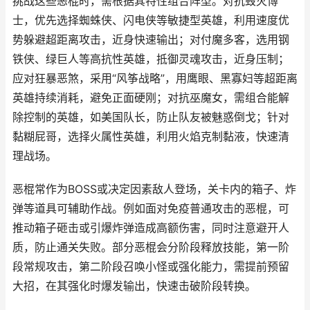
挑战这些恶棍时，需根据其特性组合阵型。对抗毁灭博
士，优先选择蜘蛛侠、闪电侠等敏捷型英雄，利用速度优
势躲避超距离攻击，近身快速输出；对付魔多客，选用钢
铁侠、绿巨人等高抗性英雄，抵御灵魂攻击，近身压制；
应对狂暴恶煞，采用“风筝战略”，用鹰眼、黑寡妇等超距离
英雄持续消耗，避免正面硬刚；对抗巫魔女，需组合能解
除控制的英雄，如美国队长，防止队友被魅惑倒戈；针对
黏糊屁哥，选择火属性英雄，利用火焰克制黏液，快速清
理战场。
恶棍常作为BOSS或决定因素敌人登场，关卡内的箱子、炸
弹等道具可辅助作战。例如面对免疫普通攻击的恶棍，可
推动箱子砸击或引爆炸弹造成高额伤害，同时注意避开人
质，防止通关失败。部分恶棍会分阶段释放技能，第一阶
段常规攻击，第二阶段召唤小怪或强化能力，需提前预留
大招，在其强化时爆发输出，快速击破阶段转换。