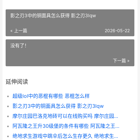
影之刃3中的铜面具怎么获得 影之刃3lqw
« 上一篇
2026-05-22
没有了！
下一篇 »
延伸阅读
超级lol中的恶棍有哪些 恶棍怎么样
影之刃3中的铜面具怎么获得 影之刃3lqw
摩尔庄园巴洛克地砖可以在线购买吗 摩尔庄园洛尔
阿瓦隆之王升30级堡的条件有哪些 阿瓦隆之王升级40要塞资源
绝地求生游戏中跳伞后怎么生存更久 绝地求生游戏中怎么打字聊天