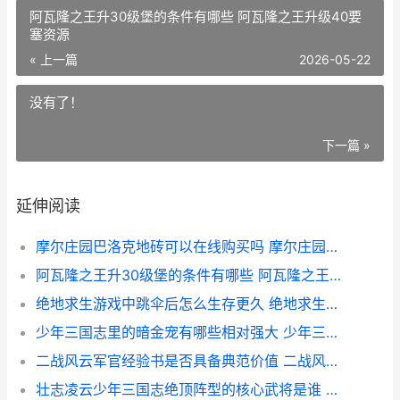
阿瓦隆之王升30级堡的条件有哪些 阿瓦隆之王升级40要
塞资源
« 上一篇
2026-05-22
没有了！
下一篇 »
延伸阅读
摩尔庄园巴洛克地砖可以在线购买吗 摩尔庄园洛尔
阿瓦隆之王升30级堡的条件有哪些 阿瓦隆之王升级40要塞资源
绝地求生游戏中跳伞后怎么生存更久 绝地求生游戏中怎么打字聊天
少年三国志里的暗金宠有哪些相对强大 少年三国志的游戏
二战风云军官经验书是否具备典范价值 二战风云军衔
壮志凌云少年三国志绝顶阵型的核心武将是谁 壮志凌云少三热血版攻略