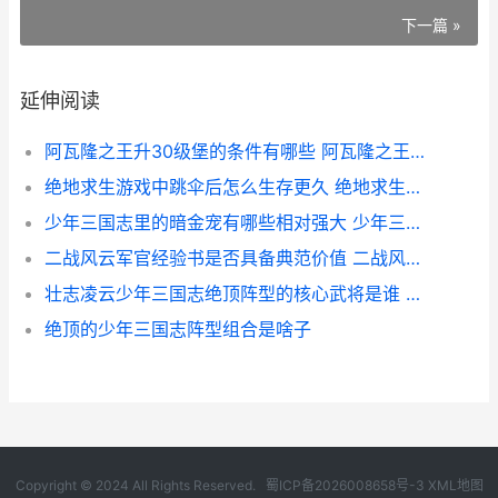
下一篇 »
延伸阅读
阿瓦隆之王升30级堡的条件有哪些 阿瓦隆之王升级40要塞资源
绝地求生游戏中跳伞后怎么生存更久 绝地求生游戏中怎么打字聊天
少年三国志里的暗金宠有哪些相对强大 少年三国志的游戏
二战风云军官经验书是否具备典范价值 二战风云军衔
壮志凌云少年三国志绝顶阵型的核心武将是谁 壮志凌云少三热血版攻略
绝顶的少年三国志阵型组合是啥子
Copyright © 2024 All Rights Reserved.
蜀ICP备2026008658号-3
XML地图