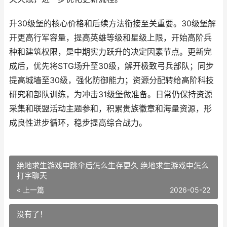
升30级堡的核心价格和后续方法衔接至关重要。30级堡解
开更高行军容量，提高英雄等级和星级上限，开始高阶兵
种和建筑权限，是中期实力跃升的决定因素节点。更新完
成后，优先将STG场升至30级，解开极致弓兵部队；同步
提高城墙至30级，强化防御能力；资源分配转给高阶科技
研究和部队训练，为冲击31级堡做准备。日常仍保持资源
采集和联盟活动主题参和，积累贵族徽章和海量资源，形
成良性进步循环，稳步提高综合战力。
绝地求生游戏中跳伞后怎么生存更久 绝地求生游戏中怎么
打字聊天
« 上一篇
2026-05-22
没有了！