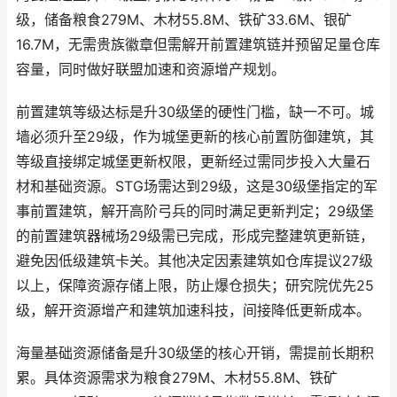
级，储备粮食279M、木材55.8M、铁矿33.6M、银矿
16.7M，无需贵族徽章但需解开前置建筑链并预留足量仓库
容量，同时做好联盟加速和资源增产规划。
前置建筑等级达标是升30级堡的硬性门槛，缺一不可。城
墙必须升至29级，作为城堡更新的核心前置防御建筑，其
等级直接绑定城堡更新权限，更新经过需同步投入大量石
材和基础资源。STG场需达到29级，这是30级堡指定的军
事前置建筑，解开高阶弓兵的同时满足更新判定；29级堡
的前置建筑器械场29级需已完成，形成完整建筑更新链，
避免因低级建筑卡关。其他决定因素建筑如仓库提议27级
以上，保障资源存储上限，防止爆仓损失；研究院优先25
级，解开资源增产和建筑加速科技，间接降低更新成本。
海量基础资源储备是升30级堡的核心开销，需提前长期积
累。具体资源需求为粮食279M、木材55.8M、铁矿