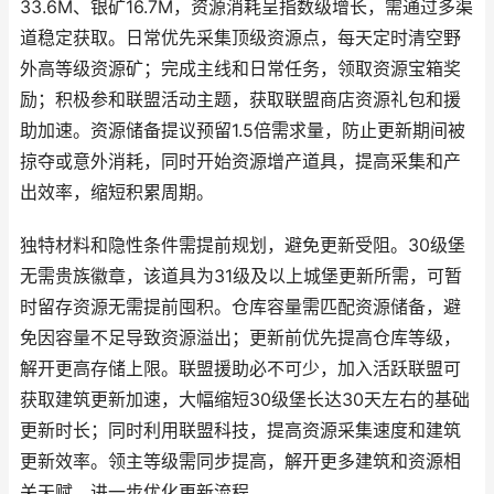
33.6M、银矿16.7M，资源消耗呈指数级增长，需通过多渠
道稳定获取。日常优先采集顶级资源点，每天定时清空野
外高等级资源矿；完成主线和日常任务，领取资源宝箱奖
励；积极参和联盟活动主题，获取联盟商店资源礼包和援
助加速。资源储备提议预留1.5倍需求量，防止更新期间被
掠夺或意外消耗，同时开始资源增产道具，提高采集和产
出效率，缩短积累周期。
独特材料和隐性条件需提前规划，避免更新受阻。30级堡
无需贵族徽章，该道具为31级及以上城堡更新所需，可暂
时留存资源无需提前囤积。仓库容量需匹配资源储备，避
免因容量不足导致资源溢出；更新前优先提高仓库等级，
解开更高存储上限。联盟援助必不可少，加入活跃联盟可
获取建筑更新加速，大幅缩短30级堡长达30天左右的基础
更新时长；同时利用联盟科技，提高资源采集速度和建筑
更新效率。领主等级需同步提高，解开更多建筑和资源相
关天赋，进一步优化更新流程。