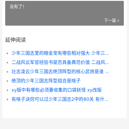
没有了！
下一篇 »
延伸阅读
少年三国志里的暗金宠有哪些相对强大 少年三国志的游戏
二战风云军官经验书是否具备典范价值 二战风云军衔
壮志凌云少年三国志绝顶阵型的核心武将是谁 壮志凌云少三热血版攻略
绝顶的少年三国志阵型组合是啥子
xy版中有哪些必须要收集的口袋妖怪 xy改版
有啥子诀窍可以过少年三国志2中的80关 有什么方法最好