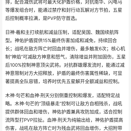
排，配合减伤武将可最大化护盾价格，对抗南华、闪电马
等爆发组合时，能通过禁疗和封行动瓦解对方节拍，五星
后控制概率拉满，是PVP防守首选。
日神·羲和主打续航和减益压制，适配吴国、魏国续航阵
型。神佑护盾提供15%最终伤害加成和减免，持续回合
长；战吼在敌方阵亡时回血并增伤，最多触发6次；核心机
制“神焰”可减敌方神意和怒气，清除增益并附加固伤，五星
后100%控制神意顶尖武将。对抗群雄爆发流时，能通过减
神意限制对方大招释放，护盾的最终伤害属性稀缺，可显
著提高全队容错，培养时优先五星解开全额减益和控制。
木神·句芒和血神·刑天分别侧重控制和爆发，适配特定战
略。木神·句芒的“顶级暴走”控制可让敌方自相残杀，战吼
提供群体回血和增伤，神佑护盾兼具攻防加成，适合控制
流阵型打PVP拉扯。血神·刑天为纯输出给，神佑护盾提高
伤害，战吼在敌方阵亡时为残血武将回血增伤，大招附带