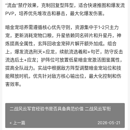
“流血”禁疗效果，克制回复型阵型，适合快速推图和爆发流
PVP，培养优先堆攻击和暴击，最大化爆发伤害。
暗金宠培养需遵循核心优先守则，资源集中于1-2只主力
宠，更新消耗宠物口粮，升星依赖同名碎片和升星丹，神
炼提高全属性，玄阵回收金宠碎片解开额外加成。组合
上，爆发流选刑天+应龙，续航流选羲和+句芒，防守反击
流选后土+应龙；护阵位可放置低星暗金宠激活图鉴属性，
提高全队战力。实战中根据敌方阵型调整暗金宠站位和技
能释放时机，优先针对敌方核心输出位，最大化控制和伤
害效率。
二战风云军官经验书是否具备典范价值 二战风云军衔
« 上一篇
2026-05-21