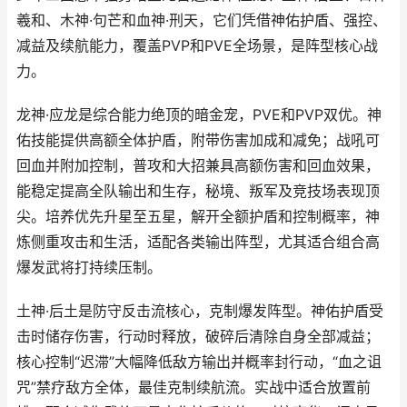
羲和、木神·句芒和血神·刑天，它们凭借神佑护盾、强控、
减益及续航能力，覆盖PVP和PVE全场景，是阵型核心战
力。
龙神·应龙是综合能力绝顶的暗金宠，PVE和PVP双优。神
佑技能提供高额全体护盾，附带伤害加成和减免；战吼可
回血并附加控制，普攻和大招兼具高额伤害和回血效果，
能稳定提高全队输出和生存，秘境、叛军及竞技场表现顶
尖。培养优先升星至五星，解开全额护盾和控制概率，神
炼侧重攻击和生活，适配各类输出阵型，尤其适合组合高
爆发武将打持续压制。
土神·后土是防守反击流核心，克制爆发阵型。神佑护盾受
击时储存伤害，行动时释放，破碎后清除自身全部减益；
核心控制“迟滞”大幅降低敌方输出并概率封行动，“血之诅
咒”禁疗敌方全体，最佳克制续航流。实战中适合放置前