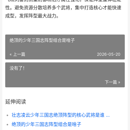
性。避免资源分散培养多个武将，集中打造核心才能快速
成型，发挥阵型最大战力。
绝顶的少年三国志阵型组合是啥子
« 上一篇
2026-05-20
没有了！
下一篇 »
延伸阅读
壮志凌云少年三国志绝顶阵型的核心武将是谁 壮志凌云少三热血版攻略
绝顶的少年三国志阵型组合是啥子