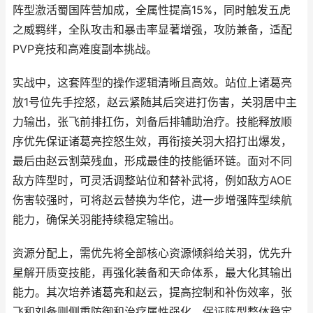
阵型激活蜀国阵营加成，全属性提高15%，同时触发五虎
之威羁绊，全队攻击和暴击率显著增强，攻防兼备，适配
PVP竞技和高难度副本挑战。
实战中，这套阵型的操作逻辑清晰且高效。站位上诸葛亮
放1号位先手控怒，赵云紧随其后突进打伤害，关羽居中主
力输出，张飞前排扛伤，刘备后排辅助治疗。技能释放顺
序优先保证诸葛亮控怒生效，再衔接关羽大招打出爆发，
最后由赵云割菜残血，形成最佳的技能循环链。面对不同
敌方阵型时，可灵活调整站位和替补武将，例如敌方AOE
伤害较强时，可将赵云替换为华佗，进一步增强阵型续航
能力，确保关羽能持续稳定输出。
资源分配上，需优先将全部核心资源倾斜给关羽，优先升
星解开质变技能，再强化装备和天命体系，最大化其输出
能力。其次培养诸葛亮和赵云，提高控制和补伤效率，张
飞和刘备则侧重防御和治疗属性强化，保证阵型整体稳定