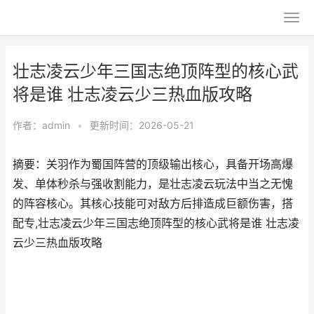
壮志凌云少年三国志绝顶阵型的核心武
将是谁 壮志凌云少三热血版攻略
作者：
admin
•
更新时间：2026-05-21
摘要：关羽作为蜀国阵营的顶级输出核心，具备开场高爆
发、单体秒杀与强收割能力，是壮志凌云玩法中当之无愧
的阵容核心。其核心技能可对敌方后排造成巨额伤害，搭
配专,壮志凌云少年三国志绝顶阵型的核心武将是谁 壮志凌
云少三热血版攻略