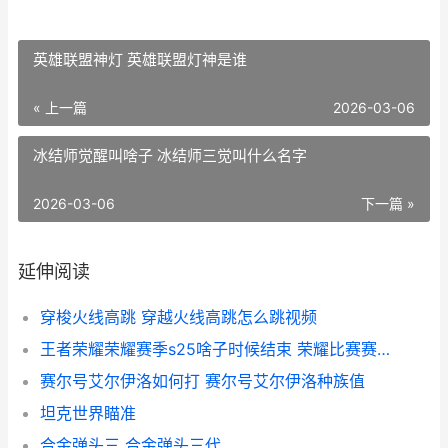
英雄联盟神灯 英雄联盟灯神是谁
« 上一篇
2026-03-06
冰结师觉醒叫啥子 冰结师三觉叫什么名字
2026-03-06
下一篇 »
延伸阅读
穿梭火线高跳 穿越火线高跳怎么跳视频
王者荣耀荣耀赛季s25啥子时候结束 荣耀比赛赛制
赛尔号艾尔伊洛如何打 赛尔号艾尔伊洛种族值
坦克世界瞄准
合金弹头三 合金弹头三代