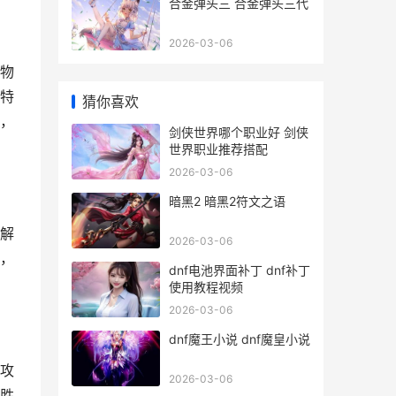
合金弹头三 合金弹头三代
2026-03-06
物
特
猜你喜欢
，
剑侠世界哪个职业好 剑侠
世界职业推荐搭配
2026-03-06
暗黑2 暗黑2符文之语
解
2026-03-06
，
dnf电池界面补丁 dnf补丁
使用教程视频
2026-03-06
dnf魔王小说 dnf魔皇小说
攻
2026-03-06
胜