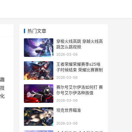
热门文章
穿梭火线高跳 穿越火线高
跳怎么跳视频
2026-03-06
王者荣耀荣耀赛季s25啥
子时候结束 荣耀比赛赛制
2026-03-06
趣
赛尔号艾尔伊洛如何打 赛
技
尔号艾尔伊洛种族值
化
2026-03-06
坦克世界瞄准
2026-03-06