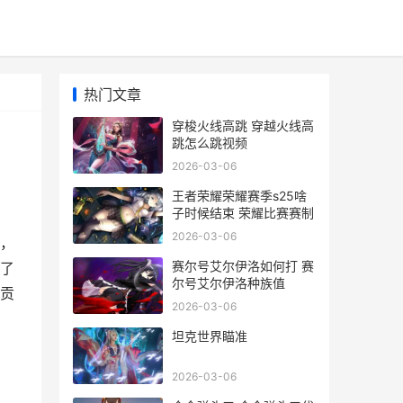
热门文章
穿梭火线高跳 穿越火线高
跳怎么跳视频
2026-03-06
王者荣耀荣耀赛季s25啥
子时候结束 荣耀比赛赛制
2026-03-06
，
赛尔号艾尔伊洛如何打 赛
了
尔号艾尔伊洛种族值
贡
2026-03-06
坦克世界瞄准
2026-03-06