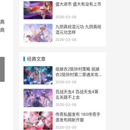
盛大退市 盛大有没有上市
2026-03-06
高
九阴真经混元功 九阴真经
商
混元功怎样
2026-03-06
经典文章
纸嫁衣2奘铃村策略 纸嫁
衣2奘铃村第二章通关攻
»
略
2026-03-06
百战天虫4 百战天虫4第
五关跳不上去
2026-03-06
传奇私服发布 180传奇手
游发布网新开服
2026-03-06