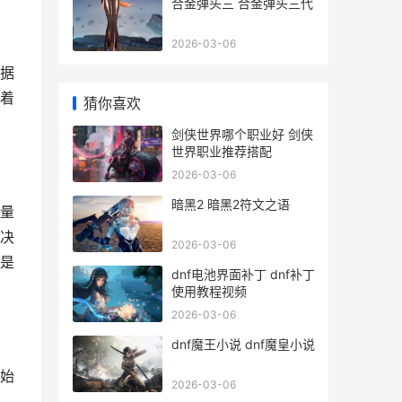
合金弹头三 合金弹头三代
2026-03-06
据
着
猜你喜欢
剑侠世界哪个职业好 剑侠
世界职业推荐搭配
2026-03-06
暗黑2 暗黑2符文之语
量
决
2026-03-06
是
dnf电池界面补丁 dnf补丁
使用教程视频
2026-03-06
dnf魔王小说 dnf魔皇小说
始
2026-03-06